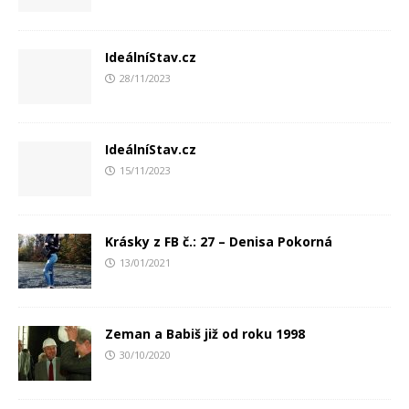
IdeálníStav.cz
28/11/2023
IdeálníStav.cz
15/11/2023
Krásky z FB č.: 27 – Denisa Pokorná
13/01/2021
Zeman a Babiš již od roku 1998
30/10/2020