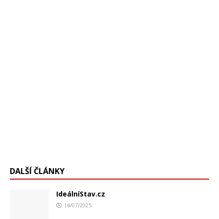
úrad pre prevenciu a kontrolu chorôb,
[…]
DALŠÍ ČLÁNKY
IdeálníStav.cz
14/07/2025