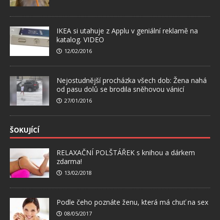
IKEA si utahuje z Applu v geniální reklamě na
katalog. VIDEO
12/02/2016
Nejostudnější procházka všech dob: Žena nahá
od pasu dolů se brodila sněhovou vánicí
27/01/2016
ŠOKUJÍCÍ
RELAXAČNÍ POLŠTÁŘEK s knihou a dárkem
zdarma!
13/02/2018
Podle čeho poznáte ženu, která má chuť na sex
08/05/2017