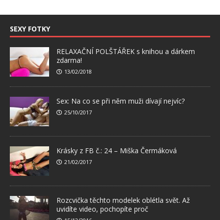
SEXY FOTKY
RELAXAČNÍ POLŠTÁŘEK s knihou a dárkem
zdarma!
13/02/2018
Sex: Na co se při něm muži dívají nejvíc?
25/10/2017
Krásky z FB č.: 24 – Miška Čermáková
21/02/2017
Rozcvička těchto modelek oblétla svět. Až
uvidíte video, pochopíte proč