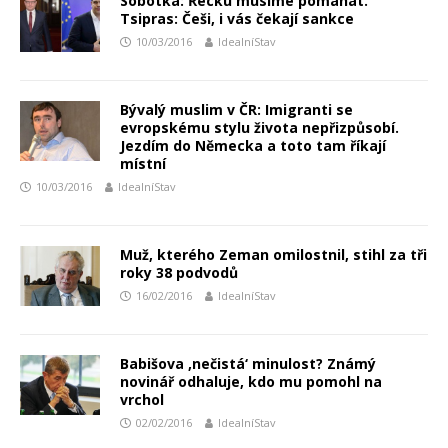
Sobotka: Řecku musíme pomáhat.
Tsipras: Češi, i vás čekají sankce
10/03/2016
IdealníStav
Bývalý muslim v ČR: Imigranti se
evropskému stylu života nepřizpůsobí.
Jezdím do Německa a toto tam říkají
místní
10/03/2016
IdealníStav
Muž, kterého Zeman omilostnil, stihl za tři
roky 38 podvodů
16/02/2016
IdealníStav
Babišova ‚nečistá‘ minulost? Známý
novinář odhaluje, kdo mu pomohl na
vrchol
02/02/2016
IdealníStav