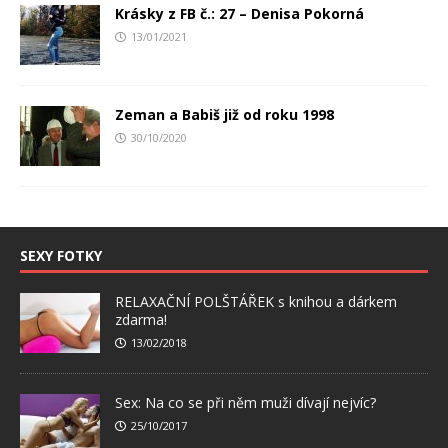
Krásky z FB č.: 27 – Denisa Pokorná
13/01/2021
Zeman a Babiš již od roku 1998
30/10/2020
SEXY FOTKY
RELAXAČNÍ POLŠTÁŘEK s knihou a dárkem
zdarma!
13/02/2018
Sex: Na co se při něm muži dívají nejvíc?
25/10/2017