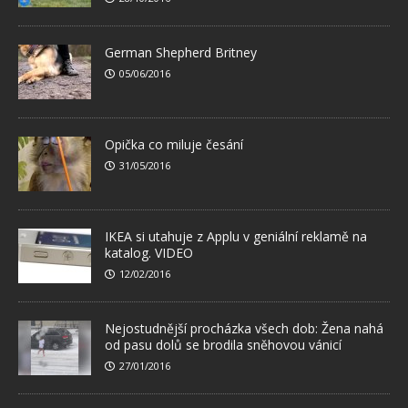
German Shepherd Britney
05/06/2016
Opička co miluje česání
31/05/2016
IKEA si utahuje z Applu v geniální reklamě na
katalog. VIDEO
12/02/2016
Nejostudnější procházka všech dob: Žena nahá
od pasu dolů se brodila sněhovou vánicí
27/01/2016