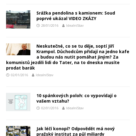
Srážka pendolina s kamionem: Soud
poprvé ukázal VIDEO ZKÁZY
28/01/2016
IdealníStav
Neskutečné, co se tu děje, soptí Jiří
Krampol. Důchodcům přidají na jedno kafe
a budou nás nutit pomáhat jiným? Za
komunistů jezdili lidi do Tater, na to dneska musíte
prodat barák
02/01/2016
IdealníStav
10 spánkových poloh: co vypovídají o
vašem vztahu?
02/01/2016
IdealníStav
Jak léčí konopí? Odpovědět má nový
pražský institut za půl miliardy