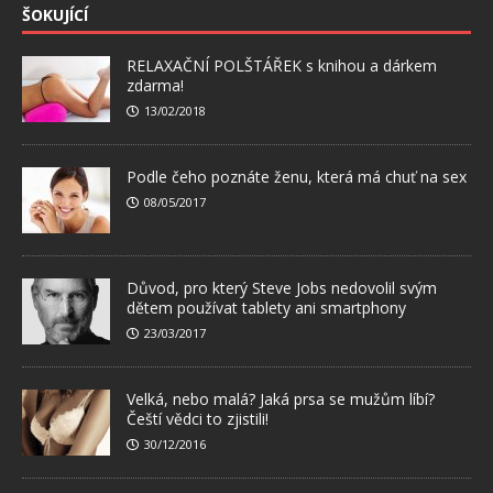
ŠOKUJÍCÍ
RELAXAČNÍ POLŠTÁŘEK s knihou a dárkem
zdarma!
13/02/2018
Podle čeho poznáte ženu, která má chuť na sex
08/05/2017
Důvod, pro který Steve Jobs nedovolil svým
dětem používat tablety ani smartphony
23/03/2017
Velká, nebo malá? Jaká prsa se mužům líbí?
Čeští vědci to zjistili!
30/12/2016