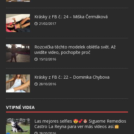
Krásky z FB č.: 24 – Miška Čermáková
21/02/2017
Rozcvička těchto modelek oblétla svět. Až
uvidíte video, pochopíte proč
15/12/2016
Krásky z FB č.: 22 – Dominika Chybova
28/10/2016
VTIPNÉ VIDEA
Las mejores selfies
Sigueme Remedios
Castro La Reyna para ver más vídeos así.
28/10/2016