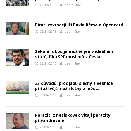
29/12/2015
IdealníStav
Piráti vyvracejí lži Pavla Béma o Opencard
26/11/2015
IdealníStav
Sekání rukou je možné jen v ideálním
státě, říká šéf muslimů v Česku
23/11/2015
IdealníStav
23 důvodů, proč jsou slečny z vesnice
přitažlivější než slečny z města
30/09/2015
IdealníStav
Paraziti z neziskovek vítají parazity
přivandrovalé
20/09/2015
IdealníStav