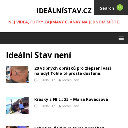
Search
IDEÁLNÍSTAV.CZ
NEJ VIDEA, FOTKY ZAJÍMAVÝ ČLÁNKY NA JEDNOM MÍSTĚ.
Ideální Stav není
20 vtipných obrázků pro zlepšení vaši
nálady! Tohle tě prostě dostane.
13/08/2017
IdealníStav
Krásky z FB č.: 25 – Mária Kovácsová
05/08/2017
IdealníStav