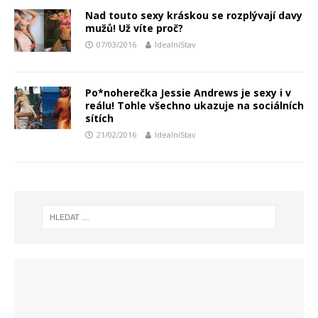
Nad touto sexy kráskou se rozplývají davy
mužů! Už víte proč?
07/03/2016
IdealníStav
Po*noherečka Jessie Andrews je sexy i v
reálu! Tohle všechno ukazuje na sociálních
sítích
21/02/2016
IdealníStav