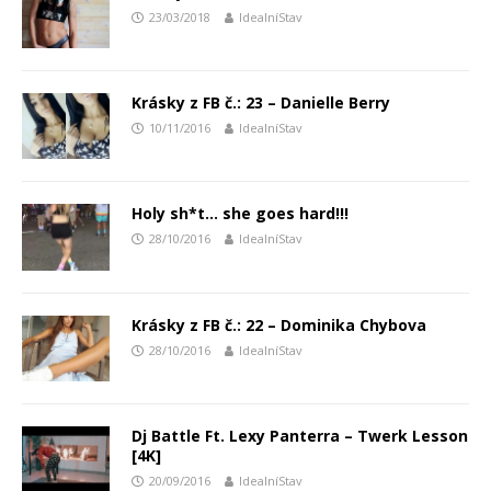
23/03/2018
IdealníStav
Krásky z FB č.: 23 – Danielle Berry
10/11/2016
IdealníStav
Holy sh*t… she goes hard!!!
28/10/2016
IdealníStav
Krásky z FB č.: 22 – Dominika Chybova
28/10/2016
IdealníStav
Dj Battle Ft. Lexy Panterra – Twerk Lesson
[4K]
20/09/2016
IdealníStav