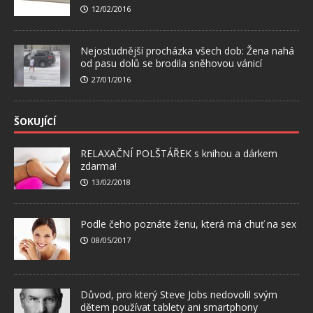
12/02/2016
Nejostudnější procházka všech dob: Žena nahá
od pasu dolů se brodila sněhovou vánicí
27/01/2016
ŠOKUJÍCÍ
RELAXAČNÍ POLŠTÁŘEK s knihou a dárkem
zdarma!
13/02/2018
Podle čeho poznáte ženu, která má chuť na sex
08/05/2017
Důvod, pro který Steve Jobs nedovolil svým
dětem používat tablety ani smartphony