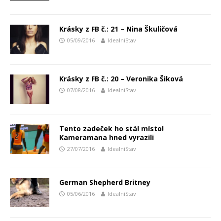
Krásky z FB č.: 21 – Nina Škuličová
05/09/2016
IdealníStav
Krásky z FB č.: 20 – Veronika Šiková
07/08/2016
IdealníStav
Tento zadeček ho stál místo!
Kameramana hned vyrazili
27/07/2016
IdealníStav
German Shepherd Britney
05/06/2016
IdealníStav