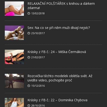
RELAXAČNÍ POLŠTÁŘEK s knihou a dárkem
zdarma!
13/02/2018
Sex: Na co se při něm muži dívají nejvíc?
25/10/2017
Krásky z FB č.: 24 – Miška Čermáková
21/02/2017
Rozcvička těchto modelek oblétla svět. Až
uvidíte video, pochopíte proč
15/12/2016
Krásky z FB č.: 22 – Dominika Chybova
28/10/2016