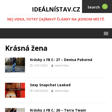
Search
IDEÁLNÍSTAV.CZ
NEJ VIDEA, FOTKY ZAJÍMAVÝ ČLÁNKY NA JEDNOM MÍSTĚ.
Krásná žena
Krásky z FB č.: 27 – Denisa Pokorná
13/01/2021
IdealníStav
Sexy Snapchat Leaked
24/03/2020
IdealníStav
Krásky z FB č.: 26 – Terra Twain