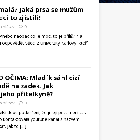
 malá? Jaká prsa se mužům
ci to zjistili!
alníStav
0
? Anebo naopak co je moc, to je příliš? Na
i odpovědět vědci z Univerzity Karlovy, kteří
 OČIMA: Mladík sáhl cizí
odě na zadek. Jak
jeho přítelkyně?
alníStav
0
ší dobu podezření, že jí její přítel není tak
oto kontaktovala youtube kanál s názvem
a“. Jak to
[…]