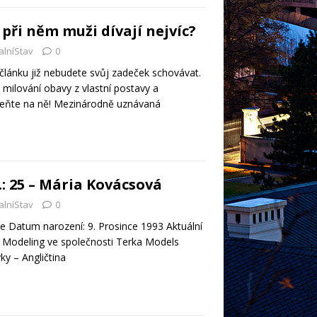
 při něm muži dívají nejvíc?
alníStav
0
článku již nebudete svůj zadeček schovávat.
ilování obavy z vlastní postavy a
ňte na ně! Mezinárodně uznávaná
.: 25 – Mária Kovácsová
alníStav
0
 Datum narození: 9. Prosince 1993 Aktuální
 Modeling ve společnosti Terka Models
ky – Angličtina