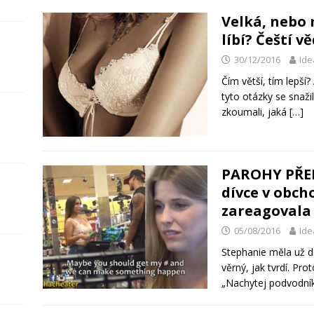
Velká, nebo
líbí? Čeští věd
30/12/2016
Ide
Čím větší, tím lepší
tyto otázky se snažil
zkoumali, jaká
[…]
PAROHY PŘED
dívce v obch
zareagovala 
05/08/2016
Ide
Stephanie měla už del
věrný, jak tvrdí. Pr
„Nachytej podvodník