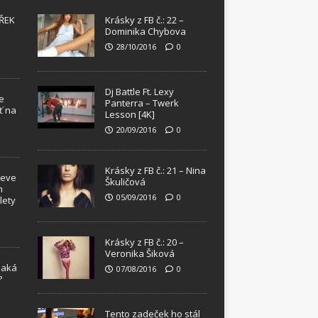
ŘEK
Krásky z FB č.: 22 –
Dominika Chybova
28/10/2016
0
Dj Battle Ft. Lexy
e
Panterra – Twerk
ť na
Lesson [4K]
20/09/2016
0
Krásky z FB č.: 21 – Nina
teve
Škuličová
m
05/09/2016
0
lety
Krásky z FB č.: 20 –
Veronika Šiková
Jaká
07/08/2016
0
?
!
Tento zadeček ho stál