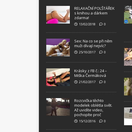
RELAXAČNÍ POLŠTÁŘEK
s knihou a dárkem
zdarma!
13/02/2018
0
Sex: Na co se při něm
muži dívají nejvíc?
25/10/2017
0
Krásky z FB č.: 24 –
Miška Čermáková
21/02/2017
0
Rozcvička těchto
modelek oblétla svět.
Až uvidíte video,
pochopíte proč
15/12/2016
0