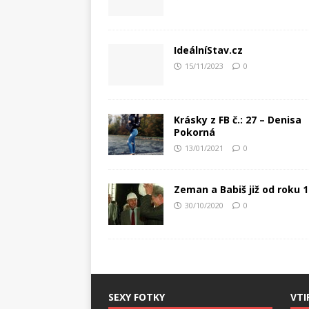
IdeálníStav.cz
15/11/2023
0
Krásky z FB č.: 27 – Denisa
Pokorná
13/01/2021
0
Zeman a Babiš již od roku 
30/10/2020
0
SEXY FOTKY
VTI