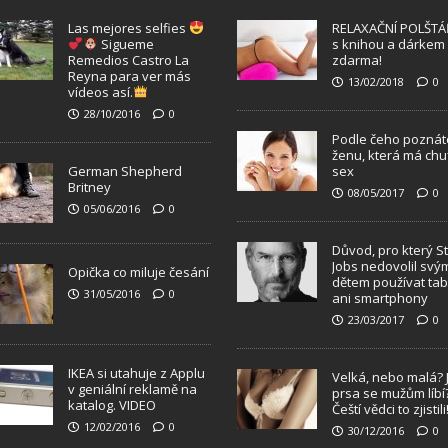
Las mejores selfies
RELAXAČNÍ POLŠTÁ
Sigueme
s knihou a dárkem
Remedios Castro La
zdarma!
Reyna para ver más
13/02/2018
0
vídeos así.
28/10/2016
0
Podle čeho poznát
ženu, která má chu
German Shepherd
sex
Britney
08/05/2017
0
05/06/2016
0
Důvod, pro který S
Jobs nedovolil svý
Opička co miluje česání
dětem používat tab
31/05/2016
0
ani smartphony
23/03/2017
0
IKEA si utahuje z Applu
Velká, nebo malá? 
v geniální reklamě na
prsa se mužům líbí
katalog. VIDEO
Čeští vědci to zjistili
12/02/2016
0
30/12/2016
0