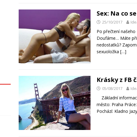
Sex: Na co se
25/10/2017
Ide
Po přečtení našeho 
Doufáme… Máte při m
nedostatků? Zapome
sexuoložka
[…]
Krásky z FB č
05/08/2017
Ide
Základní informace
město: Praha Práce:
Pochází: Kladno Jazy