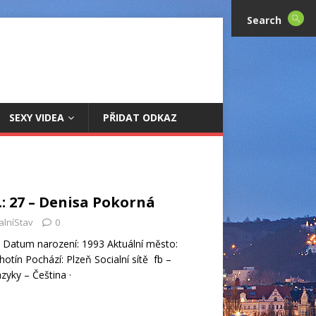
Search
SEXY VIDEA
PŘIDAT ODKAZ
.: 27 – Denisa Pokorná
alníStav
0
 Datum narození: 1993 Aktuální město:
otín Pochází: Plzeň Socialní sítě fb –
zyky – Čeština ·