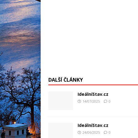
DALŠÍ ČLÁNKY
IdeálníStav.cz
14/07/2025
0
IdeálníStav.cz
24/06/2025
0