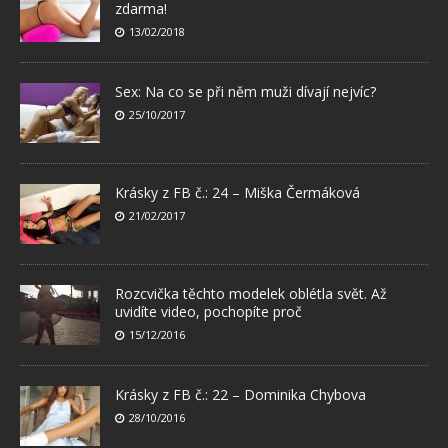
zdarma!
13/02/2018
Sex: Na co se při něm muži dívají nejvíc?
25/10/2017
Krásky z FB č.: 24 – Miška Čermáková
21/02/2017
Rozcvička těchto modelek oblétla svět. Až
uvidíte video, pochopíte proč
15/12/2016
Krásky z FB č.: 22 – Dominika Chybova
28/10/2016