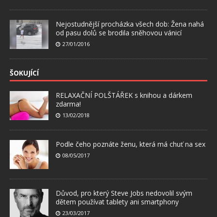
Nejostudnější procházka všech dob: Žena nahá
od pasu dolů se brodila sněhovou vánicí
27/01/2016
ŠOKUJÍCÍ
RELAXAČNÍ POLŠTÁŘEK s knihou a dárkem
zdarma!
13/02/2018
Podle čeho poznáte ženu, která má chuť na sex
08/05/2017
Důvod, pro který Steve Jobs nedovolil svým
dětem používat tablety ani smartphony
23/03/2017