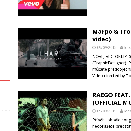
Marpo & Trou
video)
09/09/2015
Ide
NOVEJ VIDEOKLIP! S
(GraphicDesigner). 
můžete předobjedná
Video directed by T
RAEGO FEAT.
(OFFICIAL M
09/09/2015
Ide
Příběh tohodle song
nedokážete představ