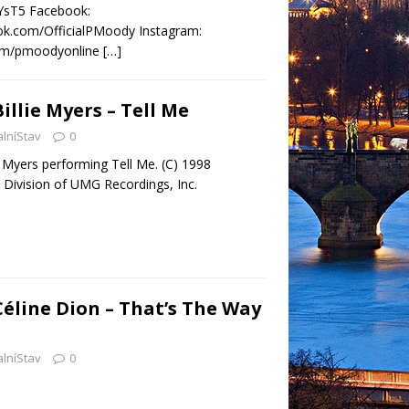
HyYsT5 Facebook:
ok.com/OfficialPMoody Instagram:
com/pmoodyonline
[…]
Billie Myers – Tell Me
alníStav
0
e Myers performing Tell Me. (C) 1998
 Division of UMG Recordings, Inc.
 Céline Dion – That’s The Way
alníStav
0