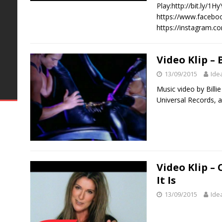
Play:http://bit.ly/1
https://www.facebo
https://instagram.
Video Klip – 
13/09/2015
Ide
–
Music video by Billi
Universal Records, a
ke
u
t
Video Klip –
It Is
13/09/2015
Ide