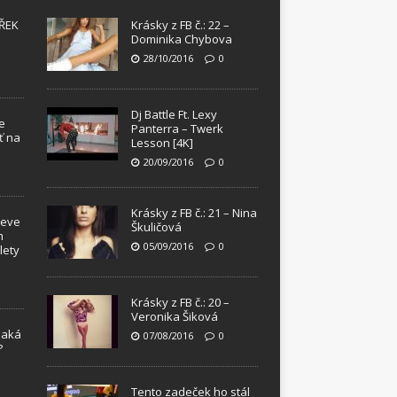
ŘEK
Krásky z FB č.: 22 –
Dominika Chybova
28/10/2016
0
Dj Battle Ft. Lexy
e
Panterra – Twerk
ť na
Lesson [4K]
20/09/2016
0
Krásky z FB č.: 21 – Nina
teve
Škuličová
m
05/09/2016
0
lety
Krásky z FB č.: 20 –
Veronika Šiková
Jaká
07/08/2016
0
?
!
Tento zadeček ho stál