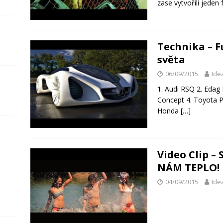
zase vytvořili jede
Technika – F
světa
06/09/2015
Ide
1. Audi RSQ 2. Edag
Concept 4. Toyota P
Honda
[…]
Video Clip –
NÁM TEPLO!
04/09/2015
Ide