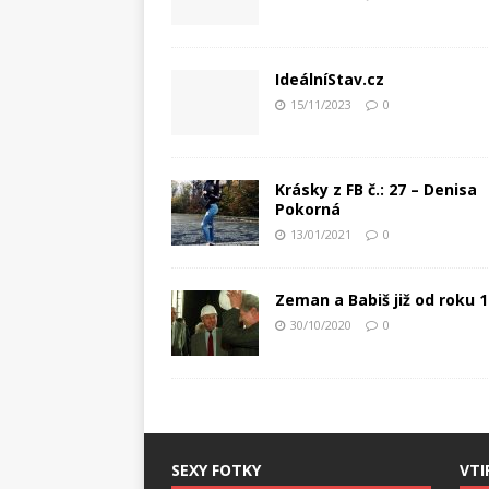
IdeálníStav.cz
15/11/2023
0
Krásky z FB č.: 27 – Denisa
Pokorná
13/01/2021
0
Zeman a Babiš již od roku 
30/10/2020
0
SEXY FOTKY
VTI