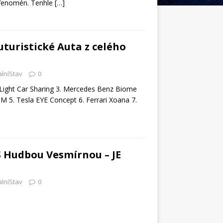
n fenomén. Tenhle
[…]
uturistické Auta z celého
alníStav
0
 Light Car Sharing 3. Mercedes Benz Biome
M 5. Tesla EYE Concept 6. Ferrari Xoana 7.
 S Hudbou Vesmírnou – JE
alníStav
0