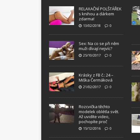
RELAXAČNÍ POLŠTÁŘEK
s knihou a dárkem
zdarma!
13/02/2018
0
Sex: Na co se při něm
muži dívají nejvíc?
25/10/2017
0
Krásky z FB č.: 24 –
Miška Čermáková
21/02/2017
0
Rozcvička těchto
modelek oblétla svět.
Až uvidíte video,
pochopíte proč
15/12/2016
0