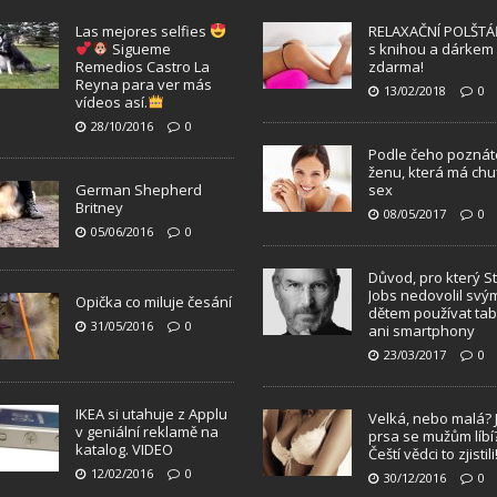
Las mejores selfies
RELAXAČNÍ POLŠTÁ
Sigueme
s knihou a dárkem
Remedios Castro La
zdarma!
Reyna para ver más
13/02/2018
0
vídeos así.
28/10/2016
0
Podle čeho poznát
ženu, která má chu
German Shepherd
sex
Britney
08/05/2017
0
05/06/2016
0
Důvod, pro který S
Jobs nedovolil svý
Opička co miluje česání
dětem používat tab
31/05/2016
0
ani smartphony
23/03/2017
0
IKEA si utahuje z Applu
Velká, nebo malá? 
v geniální reklamě na
prsa se mužům líbí
katalog. VIDEO
Čeští vědci to zjistili
12/02/2016
0
30/12/2016
0