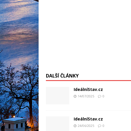
DALŠÍ ČLÁNKY
IdeálníStav.cz
14/07/2025
0
IdeálníStav.cz
24/06/2025
0