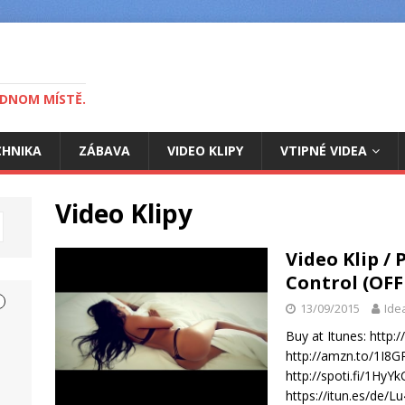
EDNOM MÍSTĚ.
CHNIKA
ZÁBAVA
VIDEO KLIPY
VTIPNÉ VIDEA
Video Klipy
Video Klip / 
Control (OFF
13/09/2015
Ide
Buy at Itunes: http
http://amzn.to/1I8G
http://spoti.fi/1HyY
https://itun.es/de/