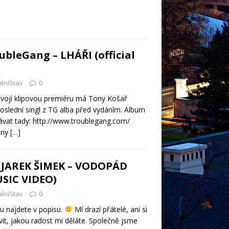
bleGang – LHÁŘI (official
alníStav
0
vojí klipovou premiéru má Tony Košař
Poslední singl z TG alba před vydáním. Album
vat tady: http://www.troublegang.com/
ony
[…]
 JAREK ŠIMEK – VODOPÁD
USIC VIDEO)
alníStav
0
u najdete v popisu.
Mí drazí přátelé, ani si
it, jakou radost mi děláte. Společně jsme