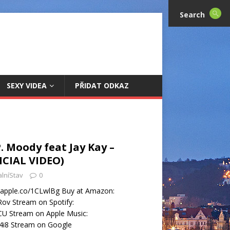
Search
SEXY VIDEA
PŘIDAT ODKAZ
P. Moody feat Jay Kay –
ICIAL VIDEO)
alníStav
0
://apple.co/1CLwlBg Buy at Amazon:
Rov Stream on Spotify:
kCU Stream on Apple Music:
Lu4i8 Stream on Google