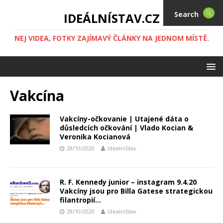
Search
IDEÁLNÍSTAV.CZ
NEJ VIDEA, FOTKY ZAJÍMAVÝ ČLÁNKY NA JEDNOM MÍSTĚ.
Vakcína
Vakcíny-očkovanie | Utajené dáta o
důsledcích očkování | Vlado Kocian &
Veronika Kocianová
28/10/2020
IdealníStav
R. F. Kennedy junior – instagram 9.4.20
Vakcíny jsou pro Billa Gatese strategickou
filantropií…
28/10/2020
IdealníStav