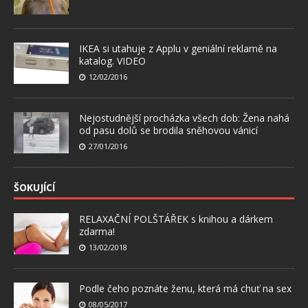
IKEA si utahuje z Applu v geniální reklamě na
katalog. VIDEO
12/02/2016
Nejostudnější procházka všech dob: Žena nahá
od pasu dolů se brodila sněhovou vánicí
27/01/2016
ŠOKUJÍCÍ
RELAXAČNÍ POLŠTÁŘEK s knihou a dárkem
zdarma!
13/02/2018
Podle čeho poznáte ženu, která má chuť na sex
08/05/2017