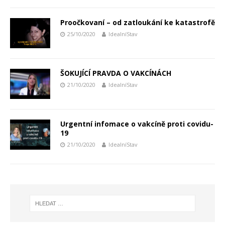
Proočkovaní – od zatloukání ke katastrofě
25/10/2020
IdealníStav
ŠOKUJÍCÍ PRAVDA O VAKCÍNÁCH
21/10/2020
IdealníStav
Urgentní infomace o vakcíně proti covidu-
19
21/10/2020
IdealníStav