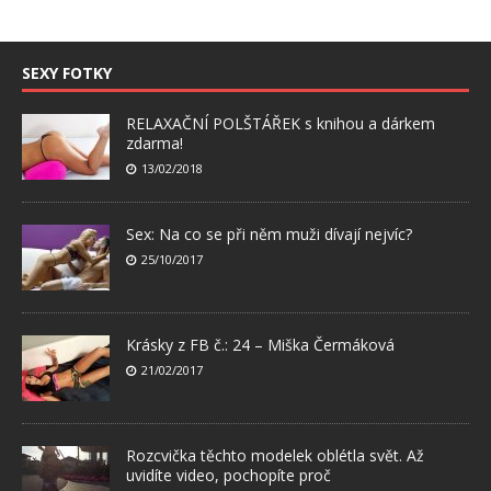
SEXY FOTKY
RELAXAČNÍ POLŠTÁŘEK s knihou a dárkem
zdarma!
13/02/2018
Sex: Na co se při něm muži dívají nejvíc?
25/10/2017
Krásky z FB č.: 24 – Miška Čermáková
21/02/2017
Rozcvička těchto modelek oblétla svět. Až
uvidíte video, pochopíte proč