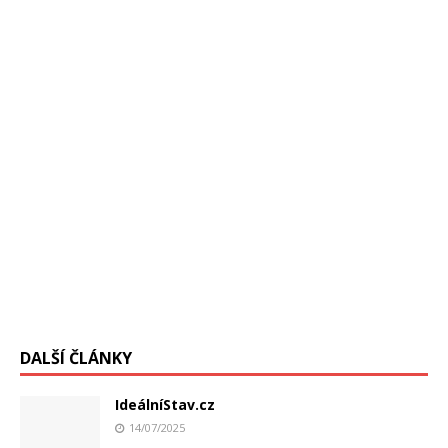
úrad pre prevenciu a kontrolu chorôb,
[…]
DALŠÍ ČLÁNKY
IdeálníStav.cz
14/07/2025