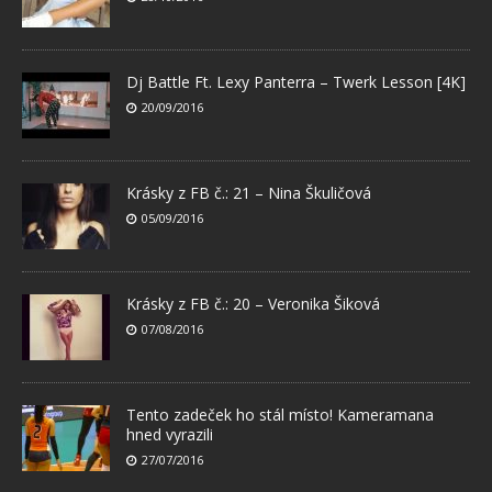
Dj Battle Ft. Lexy Panterra – Twerk Lesson [4K]
20/09/2016
Krásky z FB č.: 21 – Nina Škuličová
05/09/2016
Krásky z FB č.: 20 – Veronika Šiková
07/08/2016
Tento zadeček ho stál místo! Kameramana
hned vyrazili
27/07/2016