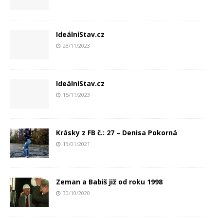
IdeálníStav.cz
28/11/2023
IdeálníStav.cz
15/11/2023
Krásky z FB č.: 27 – Denisa Pokorná
13/01/2021
Zeman a Babiš již od roku 1998
30/10/2020