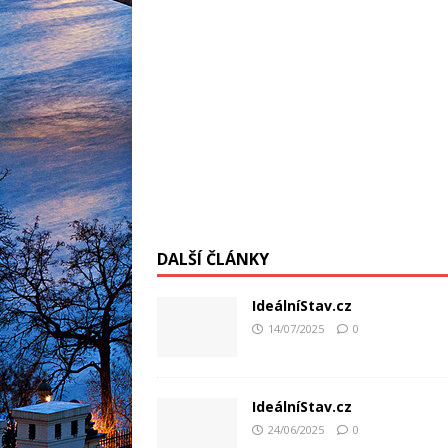
DALŠÍ ČLÁNKY
IdeálníStav.cz
14/07/2025
0
IdeálníStav.cz
24/06/2025
0