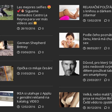
Las mejores selfies
RELAXAČNÍ POLŠTÁ
Sigueme
s knihou a dárkem
Remedios Castro La
zdarma!
Reyna para ver más
13/02/2018
0
vídeos así.
28/10/2016
0
Podle čeho poznát
ženu, která má chu
German Shepherd
sex
Britney
08/05/2017
0
05/06/2016
0
Důvod, pro který S
Jobs nedovolil svý
Opička co miluje česání
dětem používat tab
31/05/2016
0
ani smartphony
23/03/2017
0
IKEA si utahuje z Applu
Velká, nebo malá? 
v geniální reklamě na
prsa se mužům líbí
katalog. VIDEO
Čeští vědci to zjistili
12/02/2016
0
30/12/2016
0