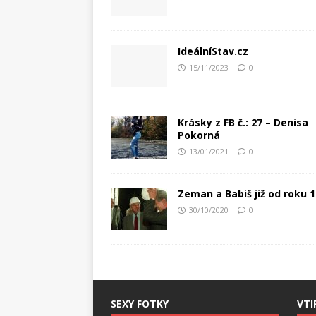
IdeálníStav.cz
15/11/2023
0
Krásky z FB č.: 27 – Denisa
Pokorná
13/01/2021
0
Zeman a Babiš již od roku 
30/10/2020
0
SEXY FOTKY
VTI