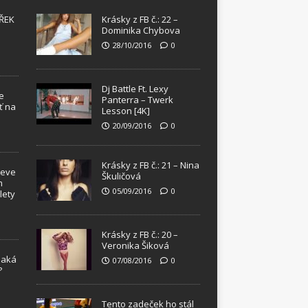
ŘEK
Krásky z FB č.: 22 –
Dominika Chybova
28/10/2016
0
Dj Battle Ft. Lexy
e
Panterra – Twerk
ť na
Lesson [4K]
20/09/2016
0
Krásky z FB č.: 21 – Nina
teve
Škuličová
m
05/09/2016
0
lety
Krásky z FB č.: 20 –
Veronika Šiková
Jaká
07/08/2016
0
?
!
Tento zadeček ho stál