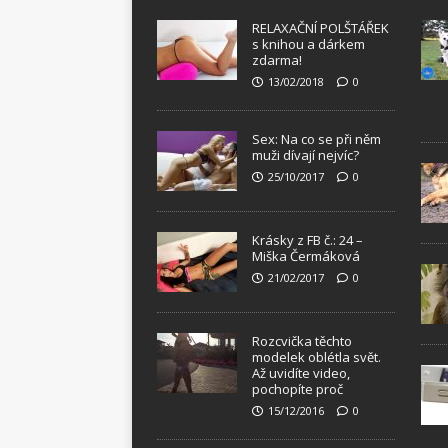
RELAXAČNÍ POLŠTÁŘEK
s knihou a dárkem
zdarma!
13/02/2018
0
Sex: Na co se při něm
muži dívají nejvíc?
25/10/2017
0
Krásky z FB č.: 24 –
Miška Čermáková
21/02/2017
0
Rozcvička těchto
modelek oblétla svět.
Až uvidíte video,
pochopíte proč
15/12/2016
0