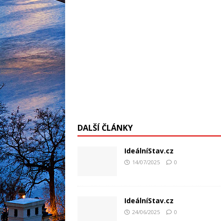
DALŠÍ ČLÁNKY
IdeálníStav.cz
14/07/2025
0
IdeálníStav.cz
24/06/2025
0