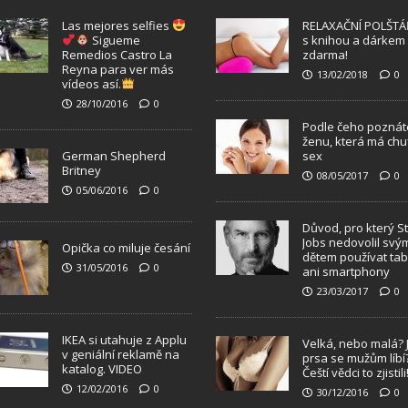
Las mejores selfies
RELAXAČNÍ POLŠTÁ
Sigueme
s knihou a dárkem
Remedios Castro La
zdarma!
Reyna para ver más
13/02/2018
0
vídeos así.
28/10/2016
0
Podle čeho poznát
ženu, která má chu
German Shepherd
sex
Britney
08/05/2017
0
05/06/2016
0
Důvod, pro který S
Jobs nedovolil svý
Opička co miluje česání
dětem používat tab
31/05/2016
0
ani smartphony
23/03/2017
0
IKEA si utahuje z Applu
Velká, nebo malá? 
v geniální reklamě na
prsa se mužům líbí
katalog. VIDEO
Čeští vědci to zjistili
12/02/2016
0
30/12/2016
0