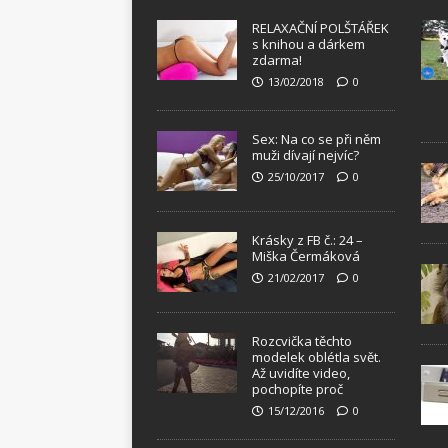
RELAXAČNÍ POLŠTÁŘEK
s knihou a dárkem
zdarma!
13/02/2018
0
Sex: Na co se při něm
muži dívají nejvíc?
25/10/2017
0
Krásky z FB č.: 24 –
Miška Čermáková
21/02/2017
0
Rozcvička těchto
modelek oblétla svět.
Až uvidíte video,
pochopíte proč
15/12/2016
0