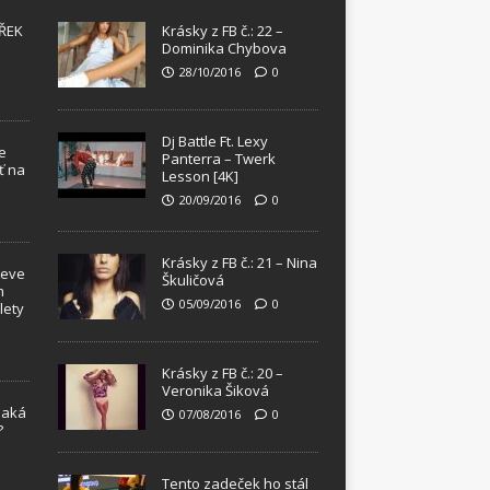
ŘEK
Krásky z FB č.: 22 –
Dominika Chybova
28/10/2016
0
Dj Battle Ft. Lexy
e
Panterra – Twerk
ť na
Lesson [4K]
20/09/2016
0
Krásky z FB č.: 21 – Nina
teve
Škuličová
m
05/09/2016
0
lety
Krásky z FB č.: 20 –
Veronika Šiková
Jaká
07/08/2016
0
?
!
Tento zadeček ho stál