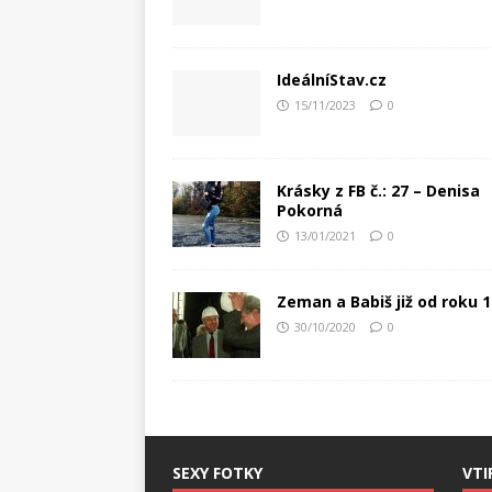
IdeálníStav.cz
15/11/2023
0
Krásky z FB č.: 27 – Denisa
Pokorná
13/01/2021
0
Zeman a Babiš již od roku 
30/10/2020
0
SEXY FOTKY
VTI