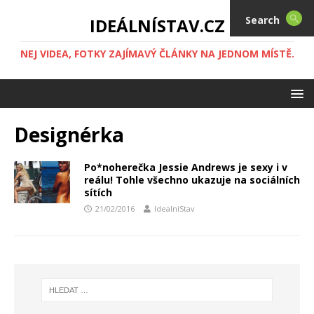
Search
IDEÁLNÍSTAV.CZ
NEJ VIDEA, FOTKY ZAJÍMAVÝ ČLÁNKY NA JEDNOM MÍSTĚ.
Designérka
Po*noherečka Jessie Andrews je sexy i v
reálu! Tohle všechno ukazuje na sociálních
sítích
21/02/2016
IdealníStav