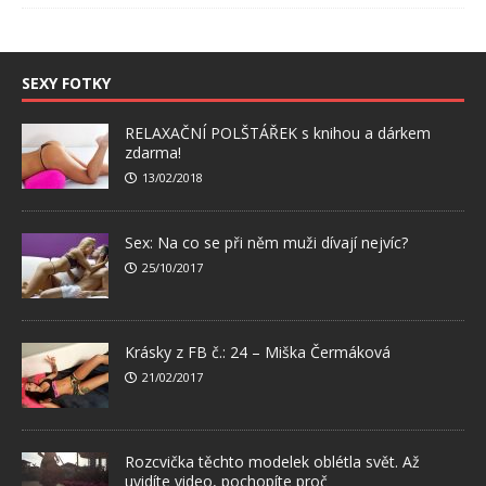
SEXY FOTKY
RELAXAČNÍ POLŠTÁŘEK s knihou a dárkem
zdarma!
13/02/2018
Sex: Na co se při něm muži dívají nejvíc?
25/10/2017
Krásky z FB č.: 24 – Miška Čermáková
21/02/2017
Rozcvička těchto modelek oblétla svět. Až
uvidíte video, pochopíte proč