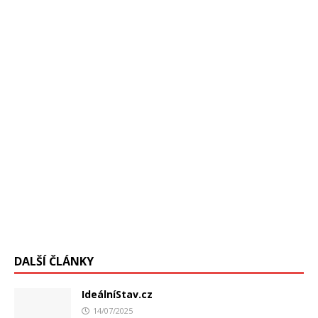
podvod s falšovaním dát vo vnútri CDC, to je americký
úrad pre prevenciu a kontrolu chorôb,
[…]
DALŠÍ ČLÁNKY
IdeálníStav.cz
14/07/2025