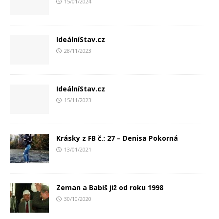
15/01/2024
IdeálníStav.cz
28/11/2023
IdeálníStav.cz
15/11/2023
Krásky z FB č.: 27 – Denisa Pokorná
13/01/2021
Zeman a Babiš již od roku 1998
30/10/2020