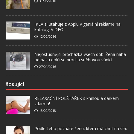
31/05/2016
IKEA si utahuje z Applu v geniální reklamě na
katalog. VIDEO
12/02/2016
Nejostudnější procházka všech dob: Žena nahá
od pasu dolů se brodila sněhovou vánicí
27/01/2016
ŠOKUJÍCÍ
RELAXAČNÍ POLŠTÁŘEK s knihou a dárkem
zdarma!
13/02/2018
Podle čeho poznáte ženu, která má chuť na sex