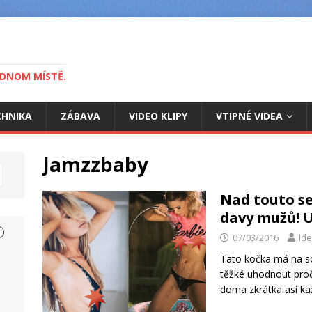
EDNOM MÍSTĚ.
CHNIKA
ZÁBAVA
VIDEO KLIPY
VTIPNÉ VIDEA
Jamzzbaby
Nad touto se
davy mužů! U
07/03/2016
Ide
Tato kočka má na soc
těžké uhodnout proč
doma zkrátka asi k