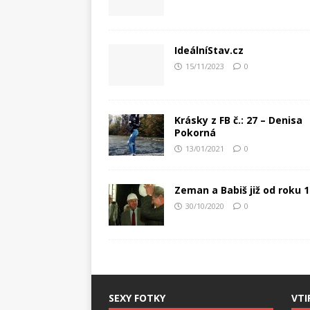
IdeálníStav.cz
15/11/2023
0
Krásky z FB č.: 27 – Denisa
Pokorná
13/01/2021
0
Zeman a Babiš již od roku 
30/10/2020
0
SEXY FOTKY
VTI