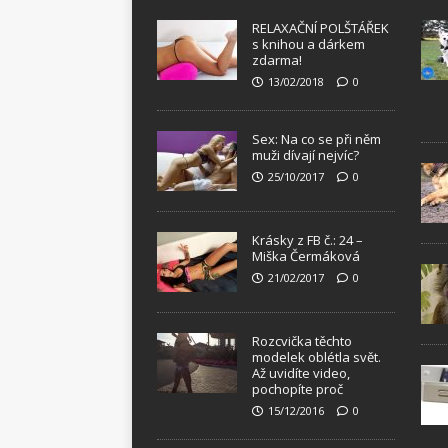
RELAXAČNÍ POLŠTÁŘEK
s knihou a dárkem
zdarma!
13/02/2018
0
Sex: Na co se při něm
muži dívají nejvíc?
25/10/2017
0
Krásky z FB č.: 24 –
Miška Čermáková
21/02/2017
0
Rozcvička těchto
modelek oblétla svět.
Až uvidíte video,
pochopíte proč
15/12/2016
0