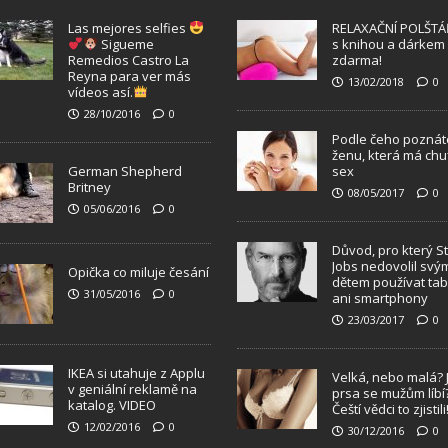
Las mejores selfies
RELAXAČNÍ POLŠTÁ
Sigueme
s knihou a dárkem
Remedios Castro La
zdarma!
Reyna para ver más
13/02/2018
0
vídeos así.
28/10/2016
0
Podle čeho poznát
ženu, která má chu
German Shepherd
sex
Britney
08/05/2017
0
05/06/2016
0
Důvod, pro který S
Jobs nedovolil svý
Opička co miluje česání
dětem používat tab
31/05/2016
0
ani smartphony
23/03/2017
0
IKEA si utahuje z Applu
Velká, nebo malá? 
v geniální reklamě na
prsa se mužům líbí
katalog. VIDEO
Čeští vědci to zjistili
12/02/2016
0
30/12/2016
0