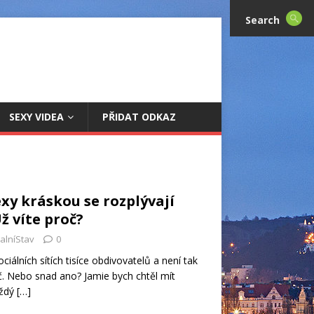
Search
SEXY VIDEA
PŘIDAT ODKAZ
xy kráskou se rozplývají
ž víte proč?
alníStav
0
iálních sítích tisíce obdivovatelů a není tak
. Nebo snad ano? Jamie bych chtěl mít
aždý
[…]