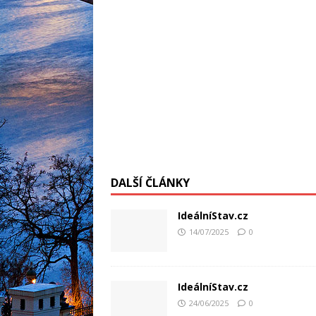
DALŠÍ ČLÁNKY
IdeálníStav.cz
14/07/2025
0
IdeálníStav.cz
24/06/2025
0