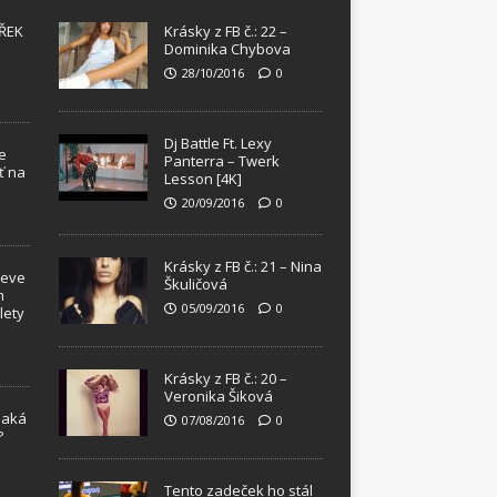
ŘEK
Krásky z FB č.: 22 –
Dominika Chybova
28/10/2016
0
Dj Battle Ft. Lexy
e
Panterra – Twerk
ť na
Lesson [4K]
20/09/2016
0
Krásky z FB č.: 21 – Nina
teve
Škuličová
m
05/09/2016
0
lety
Krásky z FB č.: 20 –
Veronika Šiková
Jaká
07/08/2016
0
?
!
Tento zadeček ho stál