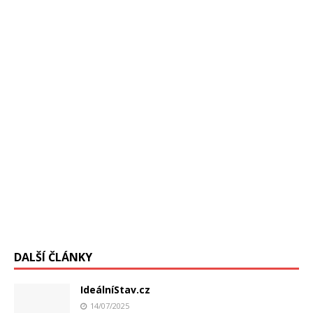
podvod s falšovaním dát vo vnútri CDC, to je americký
úrad pre prevenciu a kontrolu chorôb,
[…]
DALŠÍ ČLÁNKY
IdeálníStav.cz
14/07/2025