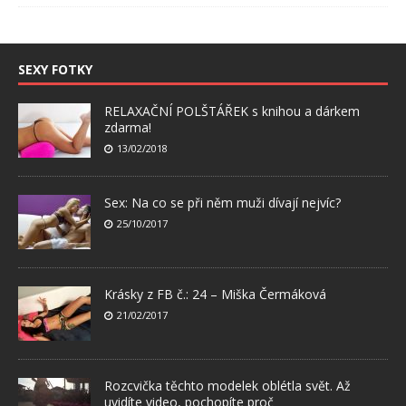
SEXY FOTKY
RELAXAČNÍ POLŠTÁŘEK s knihou a dárkem
zdarma!
13/02/2018
Sex: Na co se při něm muži dívají nejvíc?
25/10/2017
Krásky z FB č.: 24 – Miška Čermáková
21/02/2017
Rozcvička těchto modelek oblétla svět. Až
uvidíte video, pochopíte proč