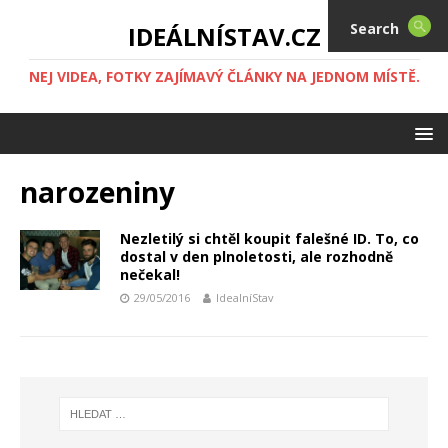
Search
IDEÁLNÍSTAV.CZ
NEJ VIDEA, FOTKY ZAJÍMAVÝ ČLÁNKY NA JEDNOM MÍSTĚ.
narozeniny
Nezletilý si chtěl koupit falešné ID. To, co
dostal v den plnoletosti, ale rozhodně
nečekal!
29/05/2016
IdealníStav