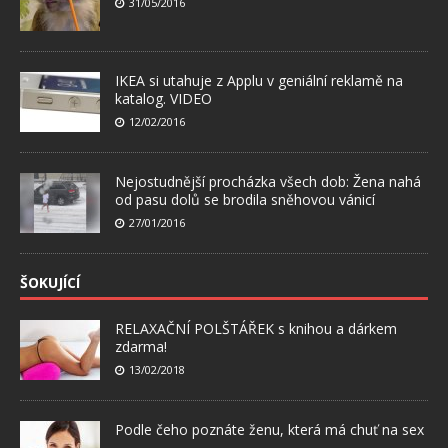
31/05/2016
IKEA si utahuje z Applu v geniální reklamě na
katalog. VIDEO
12/02/2016
Nejostudnější procházka všech dob: Žena nahá
od pasu dolů se brodila sněhovou vánicí
27/01/2016
ŠOKUJÍCÍ
RELAXAČNÍ POLŠTÁŘEK s knihou a dárkem
zdarma!
13/02/2018
Podle čeho poznáte ženu, která má chuť na sex