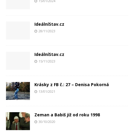
15/01/2024
IdeálníStav.cz
28/11/2023
IdeálníStav.cz
15/11/2023
Krásky z FB č.: 27 – Denisa Pokorná
13/01/2021
Zeman a Babiš již od roku 1998
30/10/2020