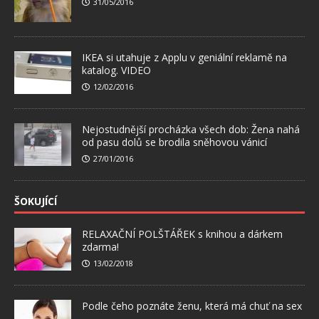
31/05/2016
IKEA si utahuje z Applu v geniální reklamě na
katalog. VIDEO
12/02/2016
Nejostudnější procházka všech dob: Žena nahá
od pasu dolů se brodila sněhovou vánicí
27/01/2016
ŠOKUJÍCÍ
RELAXAČNÍ POLŠTÁŘEK s knihou a dárkem
zdarma!
13/02/2018
Podle čeho poznáte ženu, která má chuť na sex