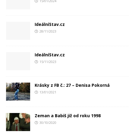
15/01/2024
IdeálníStav.cz
28/11/2023
IdeálníStav.cz
15/11/2023
Krásky z FB č.: 27 – Denisa Pokorná
13/01/2021
Zeman a Babiš již od roku 1998
30/10/2020