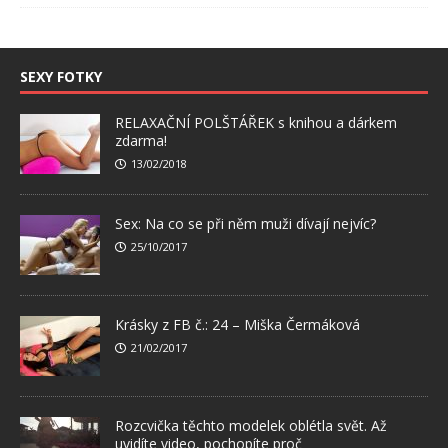
SEXY FOTKY
RELAXAČNÍ POLŠTÁŘEK s knihou a dárkem
zdarma!
13/02/2018
Sex: Na co se při něm muži dívají nejvíc?
25/10/2017
Krásky z FB č.: 24 – Miška Čermáková
21/02/2017
Rozcvička těchto modelek oblétla svět. Až
uvidíte video, pochopíte proč