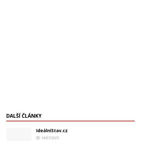
podvod s falšovaním dát vo vnútri CDC, to je americký
úrad pre prevenciu a kontrolu chorôb,
[…]
DALŠÍ ČLÁNKY
IdeálníStav.cz
14/07/2025