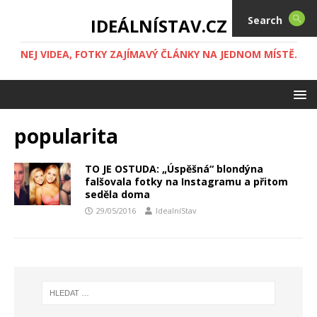
Search
IDEÁLNÍSTAV.CZ
NEJ VIDEA, FOTKY ZAJÍMAVÝ ČLÁNKY NA JEDNOM MÍSTĚ.
popularita
TO JE OSTUDA: „Úspěšná“ blondýna
falšovala fotky na Instagramu a přitom
seděla doma
29/05/2016
IdealníStav