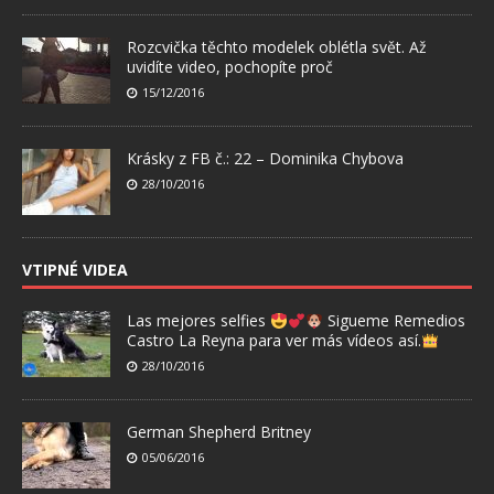
Rozcvička těchto modelek oblétla svět. Až
uvidíte video, pochopíte proč
15/12/2016
Krásky z FB č.: 22 – Dominika Chybova
28/10/2016
VTIPNÉ VIDEA
Las mejores selfies
Sigueme Remedios
Castro La Reyna para ver más vídeos así.
28/10/2016
German Shepherd Britney
05/06/2016