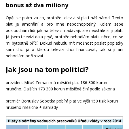
bonus až dva miliony
Opět se ptám za co, protože televizi si platí náš národ. Tento
plat je amorální a pro mne nepochopitelný. Kolem sebe
poslouchám lidi jak na televizi nadávají, ale neustále si ji platí.
Já jsem televizi dala pryč, protože nehodlám platit něco, co se
mi bytostně příčí. Dokud nebudu mít možnost poslat poplatky
kam chci já a kterou televizi chci financovat, tak si ji ani
nehodlám pořizovat.
Jak jsou na tom politici?
prezident Miloš Zeman má měsíční plat 186 300 korun
hrubého. Dalších 173 300 korun měsíčně činí podle zákona
premiér Bohuslav Sobotka pobírá plat ve výši 150 tisíc korun
hrubého měsíčně + náhrady