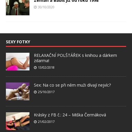
Zeman a Babiš již od roku 1998
30/10/2020
SEXY FOTKY
RELAXAČNÍ POLŠTÁŘEK s knihou a dárkem
zdarma!
13/02/2018
Sex: Na co se při něm muži dívají nejvíc?
25/10/2017
Krásky z FB č.: 24 – Miška Čermáková
21/02/2017