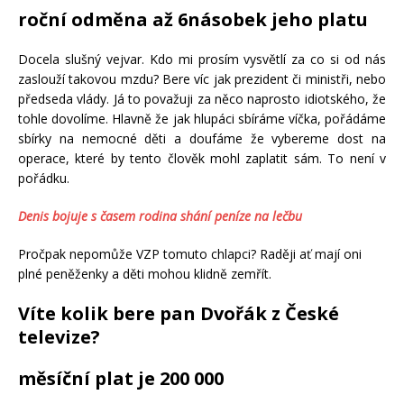
roční odměna až 6násobek jeho platu
Docela slušný vejvar. Kdo mi prosím vysvětlí za co si od nás
zaslouží takovou mzdu? Bere víc jak prezident či ministři, nebo
předseda vlády. Já to považuji za něco naprosto idiotského, že
tohle dovolíme. Hlavně že jak hlupáci sbíráme víčka, pořádáme
sbírky na nemocné děti a doufáme že vybereme dost na
operace, které by tento člověk mohl zaplatit sám. To není v
pořádku.
Denis bojuje s časem rodina shání peníze na lečbu
Pročpak nepomůže VZP tomuto chlapci? Raději ať mají oni
plné peněženky a děti mohou klidně zemřít.
Víte kolik bere pan Dvořák z České
televize?
měsíční plat je 200 000