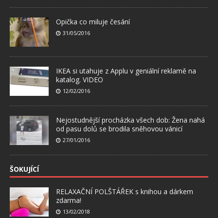
Opička co miluje česání
31/05/2016
IKEA si utahuje z Applu v geniální reklamě na
katalog. VIDEO
12/02/2016
Nejostudnější procházka všech dob: Žena nahá
od pasu dolů se brodila sněhovou vánicí
27/01/2016
ŠOKUJÍCÍ
RELAXAČNÍ POLŠTÁŘEK s knihou a dárkem
zdarma!
13/02/2018