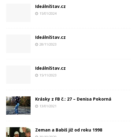
IdeálníStav.cz
15/01/2024
IdeálníStav.cz
28/11/2023
IdeálníStav.cz
15/11/2023
Krásky z FB č.: 27 – Denisa Pokorná
13/01/2021
Zeman a Babiš již od roku 1998
30/10/2020