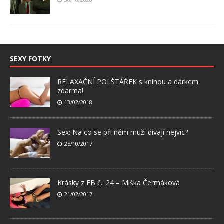
SEXY FOTKY
RELAXAČNÍ POLŠTÁŘEK s knihou a dárkem
zdarma!
13/02/2018
Sex: Na co se při něm muži dívají nejvíc?
25/10/2017
Krásky z FB č.: 24 – Miška Čermáková
21/02/2017