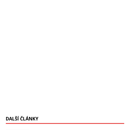
dubnu 2016 v New Yorku, se
[…]
ČT2 odvysielala túto reportáž ! Keď sa nedávno prevalil
podvod s falšovaním dát vo vnútri CDC, to je americký
úrad pre prevenciu a kontrolu chorôb,
[…]
DALŠÍ ČLÁNKY