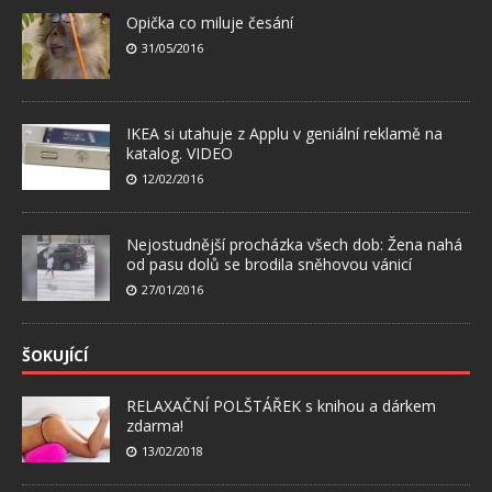
Opička co miluje česání
31/05/2016
IKEA si utahuje z Applu v geniální reklamě na
katalog. VIDEO
12/02/2016
Nejostudnější procházka všech dob: Žena nahá
od pasu dolů se brodila sněhovou vánicí
27/01/2016
ŠOKUJÍCÍ
RELAXAČNÍ POLŠTÁŘEK s knihou a dárkem
zdarma!
13/02/2018