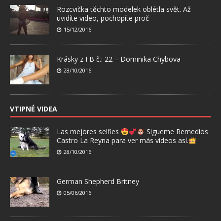
Rozcvička těchto modelek oblétla svět. Až
uvidíte video, pochopíte proč
15/12/2016
Krásky z FB č.: 22 – Dominika Chybova
28/10/2016
VTIPNÉ VIDEA
Las mejores selfies
Sigueme Remedios
Castro La Reyna para ver más vídeos así.
28/10/2016
German Shepherd Britney
05/06/2016