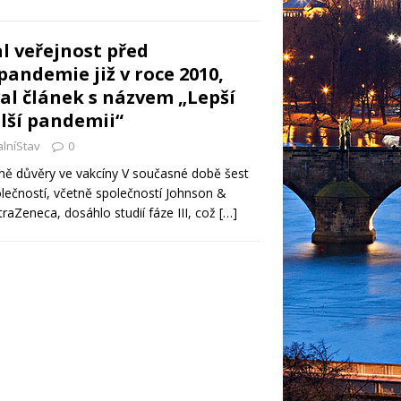
l veřejnost před
andemie již v roce 2010,
al článek s názvem „Lepší
lší pandemii“
alníStav
0
dně důvěry ve vakcíny V současné době šest
lečností, včetně společností Johnson &
traZeneca, dosáhlo studií fáze III, což
[…]