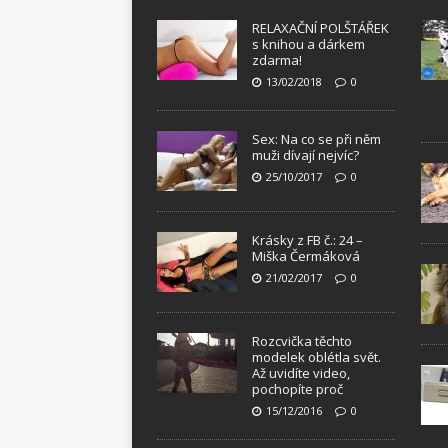
RELAXAČNÍ POLŠTÁŘEK
s knihou a dárkem
zdarma!
13/02/2018
0
Sex: Na co se při něm
muži dívají nejvíc?
25/10/2017
0
Krásky z FB č.: 24 –
Miška Čermáková
21/02/2017
0
Rozcvička těchto
modelek oblétla svět.
Až uvidíte video,
pochopíte proč
15/12/2016
0