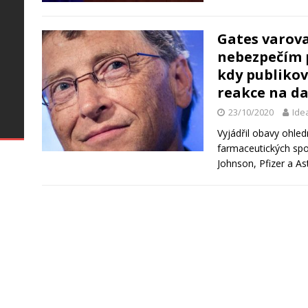
Gates varova
nebezpečím p
kdy publikov
reakce na da
–
23/10/2020
Ide
Vyjádřil obavy ohle
ke
farmaceutických spo
Johnson, Pfizer a As
u
t