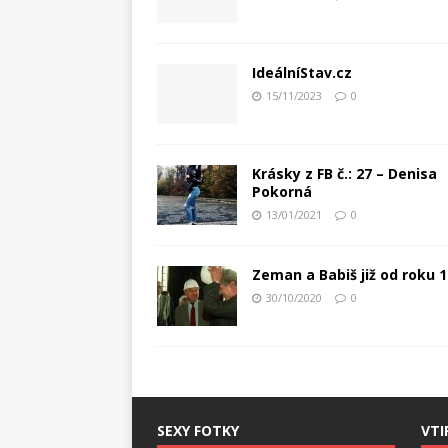
IdeálníStav.cz
15/11/2023
0
Krásky z FB č.: 27 – Denisa
Pokorná
13/01/2021
0
Zeman a Babiš již od roku 
30/10/2020
0
SEXY FOTKY
VTI