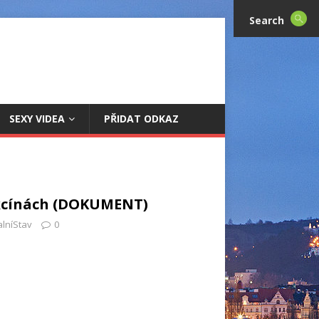
Search
SEXY VIDEA
PŘIDAT ODKAZ
kcínách (DOKUMENT)
alníStav
0