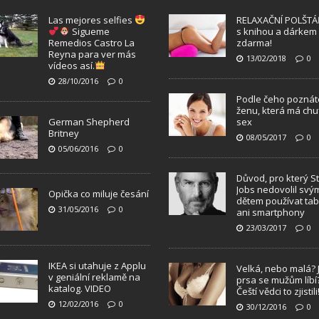
Las mejores selfies
RELAXAČNÍ POLŠTÁ
Sigueme
s knihou a dárkem
Remedios Castro La
zdarma!
Reyna para ver más
13/02/2018
0
vídeos así.
28/10/2016
0
Podle čeho poznát
ženu, která má chu
German Shepherd
sex
Britney
08/05/2017
0
05/06/2016
0
Důvod, pro který S
Jobs nedovolil svý
Opička co miluje česání
dětem používat tab
31/05/2016
0
ani smartphony
23/03/2017
0
IKEA si utahuje z Applu
Velká, nebo malá? 
v geniální reklamě na
prsa se mužům líbí
katalog. VIDEO
Čeští vědci to zjistili
12/02/2016
0
30/12/2016
0