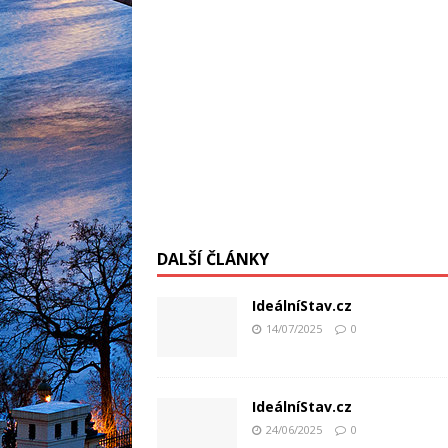
DALŠÍ ČLÁNKY
IdeálníStav.cz
14/07/2025
0
IdeálníStav.cz
24/06/2025
0