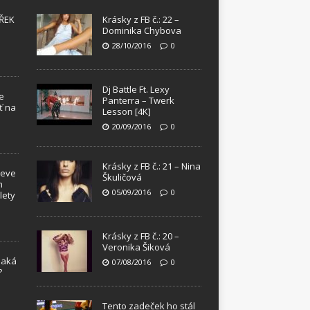
ŘEK
Krásky z FB č.: 22 –
Dominika Chybova
28/10/2016
0
Dj Battle Ft. Lexy
e
Panterra – Twerk
ť na
Lesson [4K]
20/09/2016
0
Krásky z FB č.: 21 – Nina
teve
Škuličová
m
05/09/2016
0
lety
Krásky z FB č.: 20 –
Veronika Šiková
Jaká
07/08/2016
0
?
!
Tento zadeček ho stál