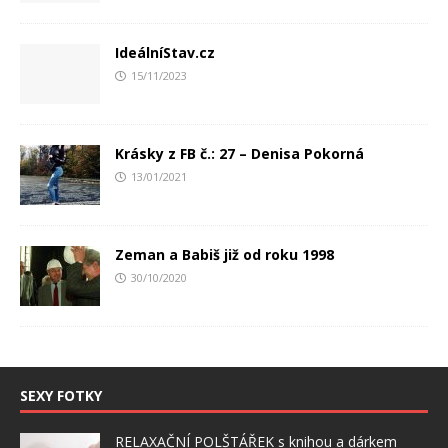
IdeálníStav.cz
15/11/2023
Krásky z FB č.: 27 – Denisa Pokorná
13/01/2021
Zeman a Babiš již od roku 1998
30/10/2020
SEXY FOTKY
RELAXAČNÍ POLŠTÁŘEK s knihou a dárkem