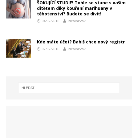
ŠOKUJÍCÍ STUDIE! Tohle se stane s vaším
dítětem díky kouření marihuany v
těhotenství? Budete se divit!
04/02/2016
IdealníStav
Kde máte účet? Babiš chce nový registr
02/02/2016
IdealníStav