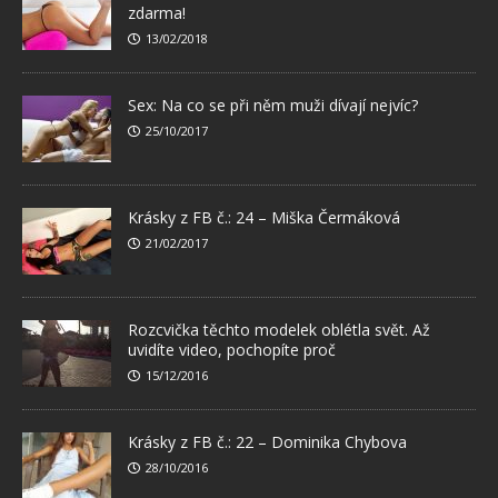
zdarma!
13/02/2018
Sex: Na co se při něm muži dívají nejvíc?
25/10/2017
Krásky z FB č.: 24 – Miška Čermáková
21/02/2017
Rozcvička těchto modelek oblétla svět. Až
uvidíte video, pochopíte proč
15/12/2016
Krásky z FB č.: 22 – Dominika Chybova
28/10/2016