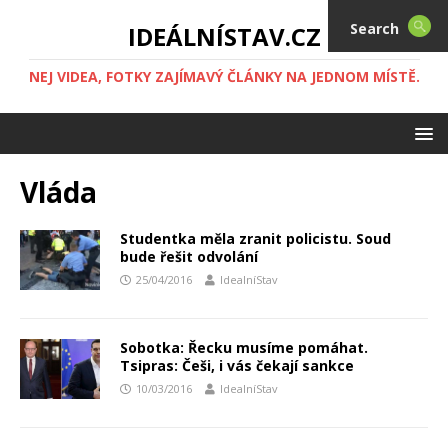
Search
IDEÁLNÍSTAV.CZ
NEJ VIDEA, FOTKY ZAJÍMAVÝ ČLÁNKY NA JEDNOM MÍSTĚ.
Vláda
Studentka měla zranit policistu. Soud
bude řešit odvolání
25/04/2016
IdealníStav
Sobotka: Řecku musíme pomáhat.
Tsipras: Češi, i vás čekají sankce
10/03/2016
IdealníStav