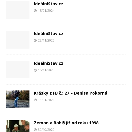
IdeálníStav.cz
15/01/2024
IdeálníStav.cz
28/11/2023
IdeálníStav.cz
15/11/2023
Krásky z FB č.: 27 – Denisa Pokorná
13/01/2021
Zeman a Babiš již od roku 1998
30/10/2020