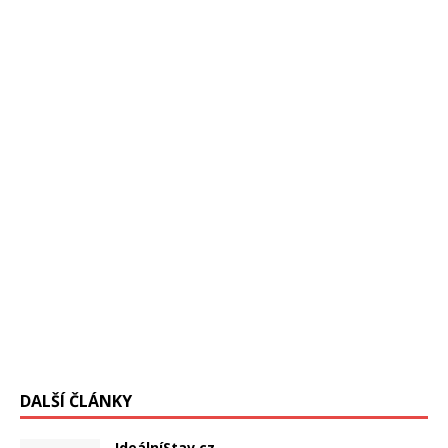
dubnu 2016 v New Yorku, se
[…]
ČT2 odvysielala túto reportáž ! Keď sa nedávno prevalil
podvod s falšovaním dát vo vnútri CDC, to je americký
úrad pre prevenciu a kontrolu chorôb,
[…]
DALŠÍ ČLÁNKY
IdeálníStav.cz