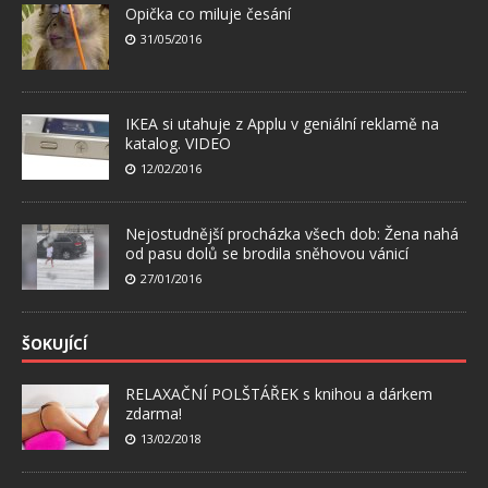
Opička co miluje česání
31/05/2016
IKEA si utahuje z Applu v geniální reklamě na
katalog. VIDEO
12/02/2016
Nejostudnější procházka všech dob: Žena nahá
od pasu dolů se brodila sněhovou vánicí
27/01/2016
ŠOKUJÍCÍ
RELAXAČNÍ POLŠTÁŘEK s knihou a dárkem
zdarma!
13/02/2018