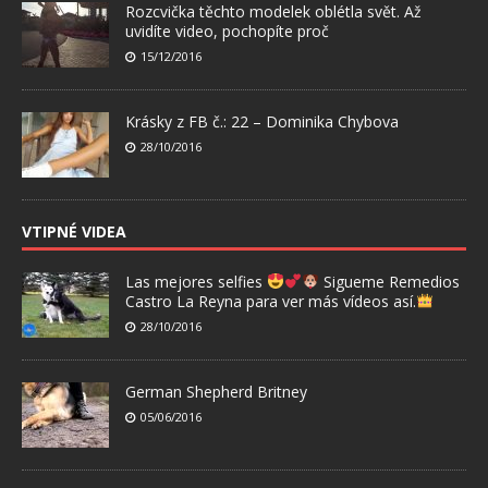
Rozcvička těchto modelek oblétla svět. Až
uvidíte video, pochopíte proč
15/12/2016
Krásky z FB č.: 22 – Dominika Chybova
28/10/2016
VTIPNÉ VIDEA
Las mejores selfies
Sigueme Remedios
Castro La Reyna para ver más vídeos así.
28/10/2016
German Shepherd Britney
05/06/2016