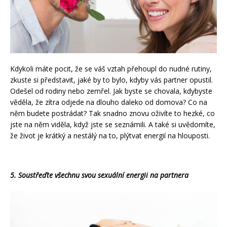
Kdykoli máte pocit, že se váš vztah přehoupl do nudné rutiny,
zkuste si představit, jaké by to bylo, kdyby vás partner opustil.
Odešel od rodiny nebo zemřel. Jak byste se chovala, kdybyste
věděla, že zítra odjede na dlouho daleko od domova? Co na
něm budete postrádat? Tak snadno znovu oživíte to hezké, co
jste na něm viděla, když jste se seznámili. A také si uvědomíte,
že život je krátký a nestálý na to, plýtvat energií na hlouposti.
5. Soustřeďte všechnu svou sexuální energii na partnera