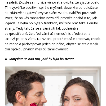
nezáleží. Zkuste se mu více věnovat a uvidíte, že zjistíte opak.
Tím vytváříte pozitivní spirálu myšlení, skrze kterou dokážete i
na zdánlivě negativní jevy ve svém vztahu nahlížet pozitivně.
Pocit, že na vás manželovi nezáleží, protože nedbá o to, jak
vypadá, a běhá po bytě v trenkách, můžete brát také z druhé
strany. Tedy tak, že se s vámi cítí tak uvolněně a
bezprostředně, že před vámi už nemusí nic předstírat, a
takový je jen s vámi. Na vztahu prostě musíte pracovat, chodit
na rande a překvapovat jeden druhého, abyste se stále viděli
tou optikou prvních měsíců zamilovanosti.
4. Zamyslete se nad tím, jaké by bylo ho ztratit