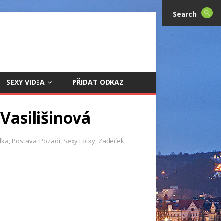
Search
SEXY VIDEA
PŘIDAT ODKAZ
 Vasilišinová
lka
,
Postava
,
Pozadí
,
Sexy Fotky
,
Zadeček
,