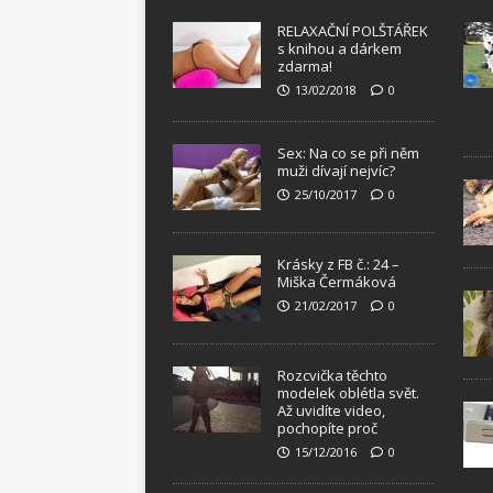
RELAXAČNÍ POLŠTÁŘEK
s knihou a dárkem
zdarma!
13/02/2018
0
Sex: Na co se při něm
muži dívají nejvíc?
25/10/2017
0
Krásky z FB č.: 24 –
Miška Čermáková
21/02/2017
0
Rozcvička těchto
modelek oblétla svět.
Až uvidíte video,
pochopíte proč
15/12/2016
0