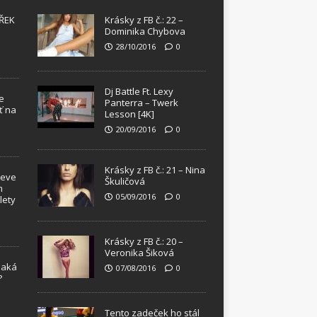
ŘEK
Krásky z FB č.: 22 –
Dominika Chybova
28/10/2016
0
Dj Battle Ft. Lexy
e
Panterra – Twerk
ť na
Lesson [4K]
20/09/2016
0
Krásky z FB č.: 21 – Nina
teve
Škuličová
m
05/09/2016
0
lety
Krásky z FB č.: 20 –
Veronika Šiková
Jaká
07/08/2016
0
?
!
Tento zadeček ho stál