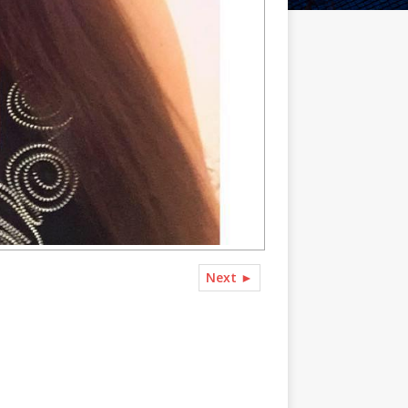
Next ►