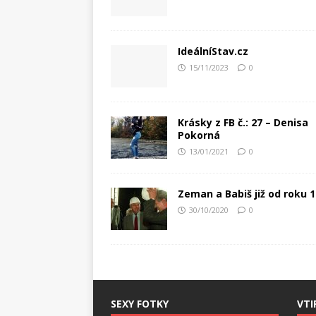
IdeálníStav.cz
15/11/2023
0
Krásky z FB č.: 27 – Denisa
Pokorná
13/01/2021
0
Zeman a Babiš již od roku 
30/10/2020
0
SEXY FOTKY
VTI