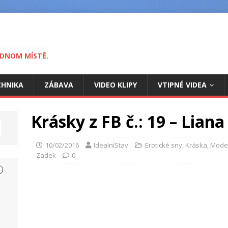
EDNOM MÍSTĚ.
CHNIKA
ZÁBAVA
VIDEO KLIPY
VTIPNÉ VIDEA
Krásky z FB č.: 19 – Liana
10/02/2016
IdealníStav
Erotické sny
,
Kráska
,
Mode
Zadek
0