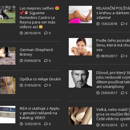
Las mejores selfies
RELAXAČNÍ POLŠTÁ
Sigueme
s knihou a dárkem
Remedios Castro La
zdarma!
Reyna para ver más
13/02/2018
0
vídeos así.
28/10/2016
0
Podle čeho poznát
ženu, která má chu
German Shepherd
sex
Britney
08/05/2017
0
05/06/2016
0
Důvod, pro který S
Jobs nedovolil svý
Opička co miluje česání
dětem používat tab
31/05/2016
0
ani smartphony
23/03/2017
0
IKEA si utahuje z Applu
Velká, nebo malá? 
v geniální reklamě na
prsa se mužům líbí
katalog. VIDEO
Čeští vědci to zjistili
12/02/2016
0
30/12/2016
0