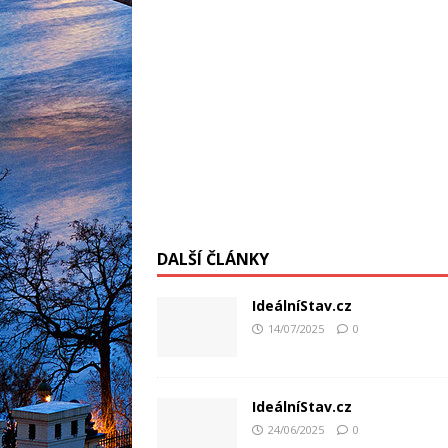
DALŠÍ ČLÁNKY
IdeálníStav.cz
14/07/2025
0
IdeálníStav.cz
24/06/2025
0