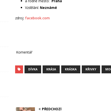
a rodné město:
Praha
Vzdělání:
Neznámé
zdroj:
facebook.com
Komentář
DÍVKA
KRÁSA
KRÁSKA
KŘIVKY
MO
PŘEDCHOZÍ