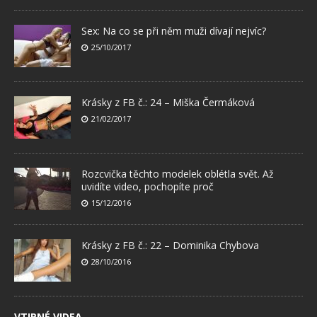
Sex: Na co se při něm muži dívají nejvíc?
25/10/2017
Krásky z FB č.: 24 – Miška Čermáková
21/02/2017
Rozcvička těchto modelek oblétla svět. Až
uvidíte video, pochopíte proč
15/12/2016
Krásky z FB č.: 22 – Dominika Chybova
28/10/2016
VTIPNÉ VIDEA