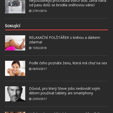
Nejostudnější procházka všech dob: Žena nahá
od pasu dolů se brodila sněhovou vánicí
27/01/2016
ŠOKUJÍCÍ
RELAXAČNÍ POLŠTÁŘEK s knihou a dárkem
zdarma!
13/02/2018
Podle čeho poznáte ženu, která má chuť na sex
08/05/2017
Důvod, pro který Steve Jobs nedovolil svým
dětem používat tablety ani smartphony
23/03/2017