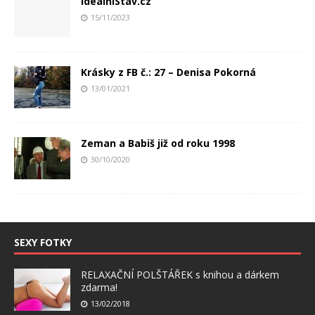
IdeálníStav.cz
15/11/2023
Krásky z FB č.: 27 – Denisa Pokorná
13/01/2021
Zeman a Babiš již od roku 1998
30/10/2020
SEXY FOTKY
RELAXAČNÍ POLŠTÁŘEK s knihou a dárkem
zdarma!
13/02/2018