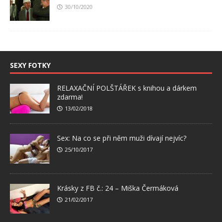
30/10/2020
SEXY FOTKY
RELAXAČNÍ POLŠTÁŘEK s knihou a dárkem
zdarma!
13/02/2018
Sex: Na co se při něm muži dívají nejvíc?
25/10/2017
Krásky z FB č.: 24 – Miška Čermáková
21/02/2017