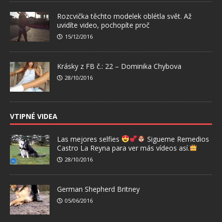
Rozcvička těchto modelek oblétla svět. Až
uvidíte video, pochopíte proč
15/12/2016
Krásky z FB č.: 22 – Dominika Chybova
28/10/2016
VTIPNÉ VIDEA
Las mejores selfies
Sigueme Remedios
Castro La Reyna para ver más vídeos así.
28/10/2016
German Shepherd Britney
05/06/2016