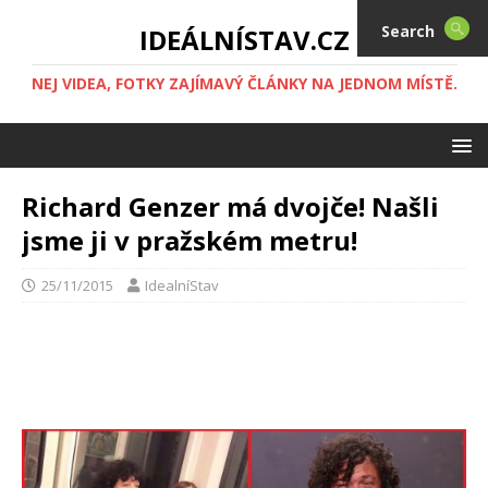
Search
IDEÁLNÍSTAV.CZ
NEJ VIDEA, FOTKY ZAJÍMAVÝ ČLÁNKY NA JEDNOM MÍSTĚ.
Richard Genzer má dvojče! Našli
jsme ji v pražském metru!
25/11/2015
IdealníStav