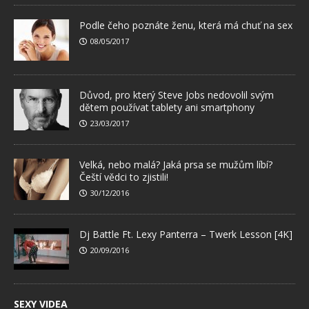
Podle čeho poznáte ženu, která má chuť na sex
08/05/2017
Důvod, pro který Steve Jobs nedovolil svým
dětem používat tablety ani smartphony
23/03/2017
Velká, nebo malá? Jaká prsa se mužům líbí?
Čeští vědci to zjistili!
30/12/2016
Dj Battle Ft. Lexy Panterra – Twerk Lesson [4K]
20/09/2016
SEXY VIDEA