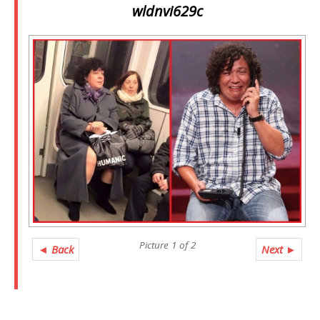
wldnvi629c
Picture 1 of 2
◄ Back
Next ►