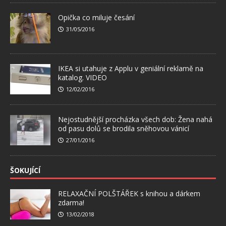
Opička co miluje česání
31/05/2016
IKEA si utahuje z Applu v geniální reklamě na
katalog. VIDEO
12/02/2016
Nejostudnější procházka všech dob: Žena nahá
od pasu dolů se brodila sněhovou vánicí
27/01/2016
ŠOKUJÍCÍ
RELAXAČNÍ POLŠTÁŘEK s knihou a dárkem
zdarma!
13/02/2018