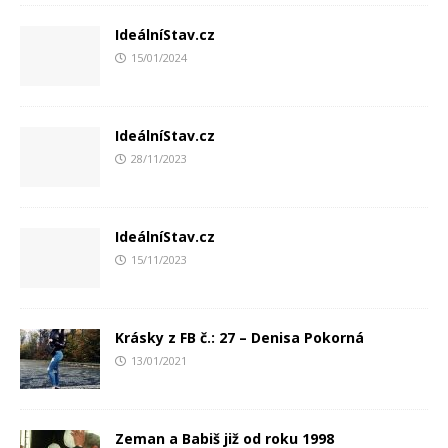
IdeálníStav.cz
15/01/2024
IdeálníStav.cz
28/11/2023
IdeálníStav.cz
15/11/2023
Krásky z FB č.: 27 – Denisa Pokorná
13/01/2021
Zeman a Babiš již od roku 1998