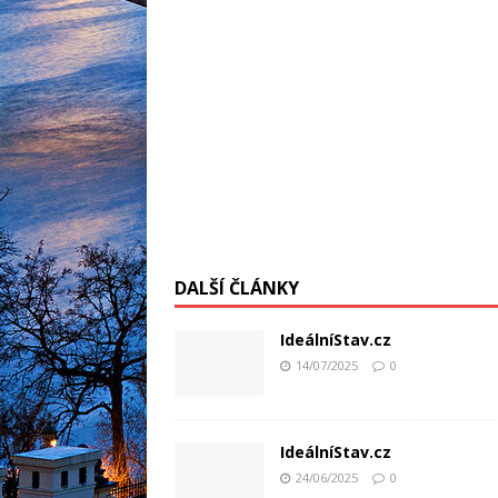
DALŠÍ ČLÁNKY
IdeálníStav.cz
14/07/2025
0
IdeálníStav.cz
24/06/2025
0