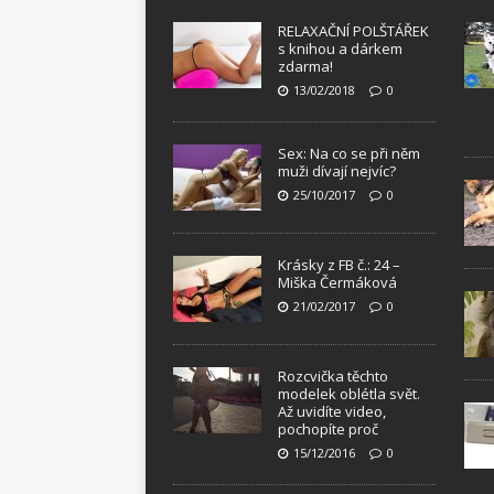
RELAXAČNÍ POLŠTÁŘEK
s knihou a dárkem
zdarma!
13/02/2018
0
Sex: Na co se při něm
muži dívají nejvíc?
25/10/2017
0
Krásky z FB č.: 24 –
Miška Čermáková
21/02/2017
0
Rozcvička těchto
modelek oblétla svět.
Až uvidíte video,
pochopíte proč
15/12/2016
0