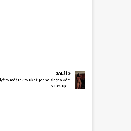
DALŠÍ
yž to máš tak to ukaž: Jedna slečna Vám
d
zatancuje…
e