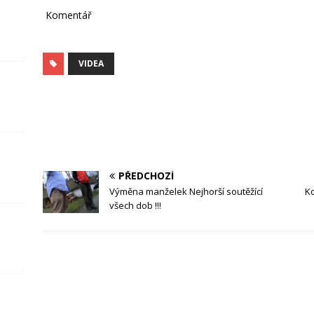
t
Komentář
VIDEA
v
i
PŘEDCHOZÍ
Výměna manželek Nejhorší soutěžící
Kd
všech dob !!!