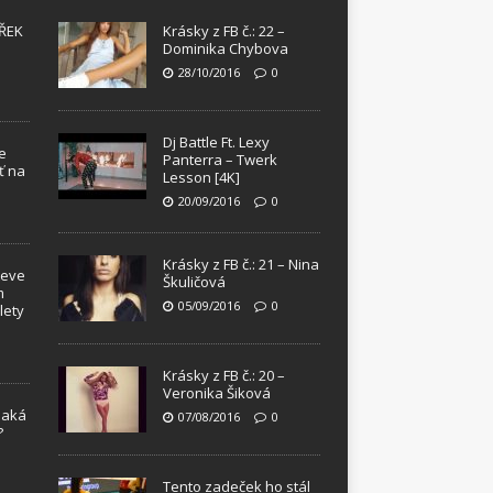
ŘEK
Krásky z FB č.: 22 –
Dominika Chybova
28/10/2016
0
Dj Battle Ft. Lexy
e
Panterra – Twerk
ť na
Lesson [4K]
20/09/2016
0
Krásky z FB č.: 21 – Nina
teve
Škuličová
m
05/09/2016
0
lety
Krásky z FB č.: 20 –
Veronika Šiková
Jaká
07/08/2016
0
?
!
Tento zadeček ho stál