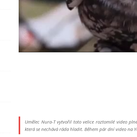
ř
r
Umělec Nura-T vytvořil toto velice roztomilé video plné
která se nechává ráda hladit. Během pár dní video na Yo