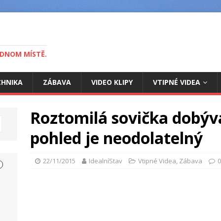
EDNOM MÍSTĚ.
CHNIKA
ZÁBAVA
VIDEO KLIPY
VTIPNÉ VIDEA
Roztomilá sovička dobývá 
pohled je neodolatelný
22/11/2015
IdealníStav
Vtipné Videa
,
Zábava
0