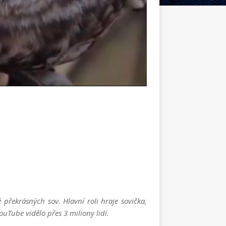
e
h
á
 překrásných sov. Hlavní roli hraje sovička,
uTube vidělo přes 3 miliony lidí.