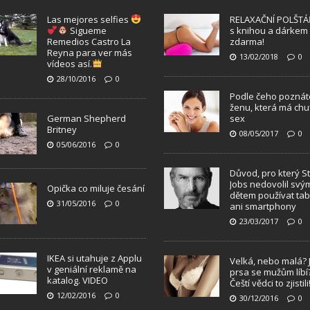
Las mejores selfies
RELAXAČNÍ POLŠTÁ
Sigueme
s knihou a dárkem
Remedios Castro La
zdarma!
Reyna para ver más
13/02/2018
0
vídeos así.
28/10/2016
0
Podle čeho poznát
ženu, která má chu
German Shepherd
sex
Britney
08/05/2017
0
05/06/2016
0
Důvod, pro který S
Jobs nedovolil svý
Opička co miluje česání
dětem používat tab
31/05/2016
0
ani smartphony
23/03/2017
0
IKEA si utahuje z Applu
Velká, nebo malá? 
v geniální reklamě na
prsa se mužům líbí
katalog. VIDEO
Čeští vědci to zjistili
12/02/2016
0
30/12/2016
0