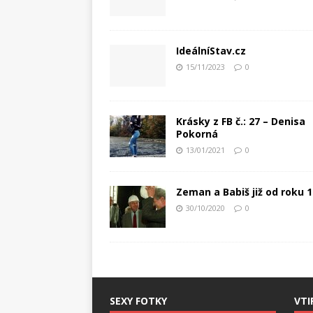
IdeálníStav.cz
15/11/2023
0
Krásky z FB č.: 27 – Denisa
Pokorná
13/01/2021
0
Zeman a Babiš již od roku 
30/10/2020
0
SEXY FOTKY
VTI