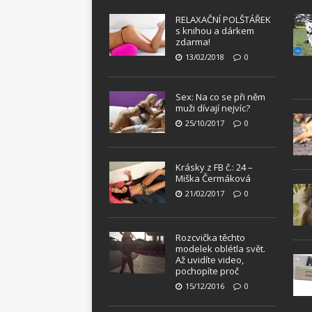
RELAXAČNÍ POLŠTÁŘEK
s knihou a dárkem
zdarma!
13/02/2018
0
Sex: Na co se při něm
muži dívají nejvíc?
25/10/2017
0
Krásky z FB č.: 24 –
Miška Čermáková
21/02/2017
0
Rozcvička těchto
modelek oblétla svět.
Až uvidíte video,
pochopíte proč
15/12/2016
0