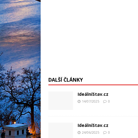
DALŠÍ ČLÁNKY
IdeálníStav.cz
14/07/2025
0
IdeálníStav.cz
24/06/2025
0