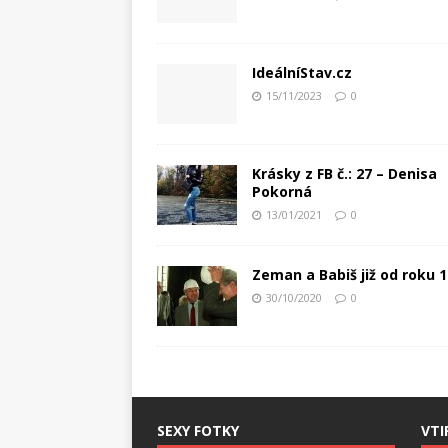
IdeálníStav.cz
15/11/2023
0
Krásky z FB č.: 27 – Denisa
Pokorná
13/01/2021
0
Zeman a Babiš již od roku 
30/10/2020
0
SEXY FOTKY
VTI