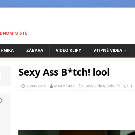
EDNOM MÍSTĚ.
CHNIKA
ZÁBAVA
VIDEO KLIPY
VTIPNÉ VIDEA
Sexy Ass B*tch! lool
29/08/2015
IdealníStav
Sexy Videa
,
Šokující
0