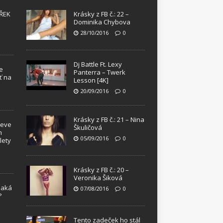
ŘEK
Krásky z FB č.: 22 –
Dominika Chybova
28/10/2016
0
Dj Battle Ft. Lexy
e
Panterra – Twerk
ť na
Lesson [4K]
20/09/2016
0
Krásky z FB č.: 21 – Nina
teve
Škuličová
m
05/09/2016
0
lety
Krásky z FB č.: 20 –
Veronika Šiková
Jaká
07/08/2016
0
?
!
Tento zadeček ho stál