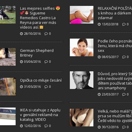
Las mejores selfies
RELAXAČNÍ POLŠTÁ
Sigueme
s knihou a dárkem
Remedios Castro La
zdarma!
Reyna para ver más
13/02/2018
0
vídeos así.
28/10/2016
0
Podle čeho poznát
ženu, která má chu
German Shepherd
sex
Britney
08/05/2017
0
05/06/2016
0
Důvod, pro který S
Jobs nedovolil svý
Opička co miluje česání
dětem používat tab
31/05/2016
0
ani smartphony
23/03/2017
0
IKEA si utahuje z Applu
Velká, nebo malá? 
v geniální reklamě na
prsa se mužům líbí
katalog. VIDEO
Čeští vědci to zjistili
12/02/2016
0
30/12/2016
0