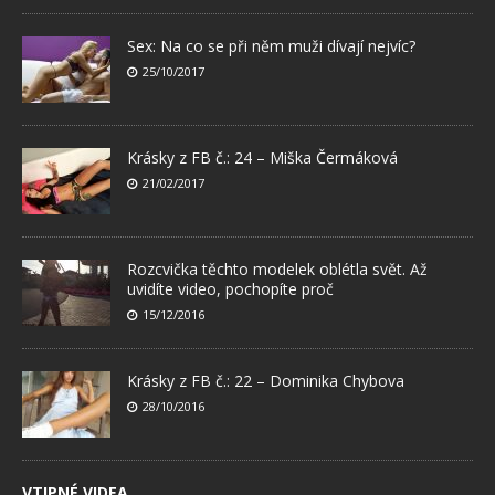
Sex: Na co se při něm muži dívají nejvíc?
25/10/2017
Krásky z FB č.: 24 – Miška Čermáková
21/02/2017
Rozcvička těchto modelek oblétla svět. Až
uvidíte video, pochopíte proč
15/12/2016
Krásky z FB č.: 22 – Dominika Chybova
28/10/2016
VTIPNÉ VIDEA