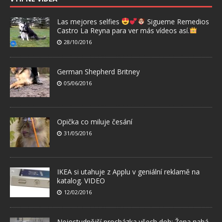
Las mejores selfies
Sigueme Remedios
Castro La Reyna para ver más vídeos así.
28/10/2016
German Shepherd Britney
05/06/2016
Opička co miluje česání
31/05/2016
IKEA si utahuje z Applu v geniální reklamě na
katalog. VIDEO
12/02/2016
Nejostudnější procházka všech dob: Žena nahá