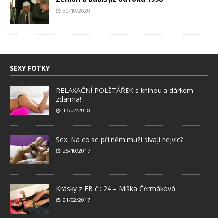
30/10/2020
SEXY FOTKY
RELAXAČNÍ POLŠTÁŘEK s knihou a dárkem
zdarma!
13/02/2018
Sex: Na co se při něm muži dívají nejvíc?
25/10/2017
Krásky z FB č.: 24 – Miška Čermáková
21/02/2017