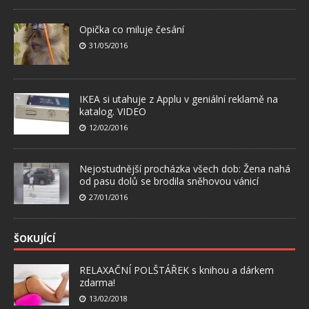
Opička co miluje česání
31/05/2016
IKEA si utahuje z Applu v geniální reklamě na
katalog. VIDEO
12/02/2016
Nejostudnější procházka všech dob: Žena nahá
od pasu dolů se brodila sněhovou vánicí
27/01/2016
ŠOKUJÍCÍ
RELAXAČNÍ POLŠTÁŘEK s knihou a dárkem
zdarma!
13/02/2018