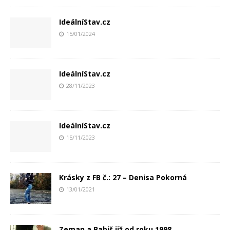
IdeálníStav.cz
15/01/2024
IdeálníStav.cz
28/11/2023
IdeálníStav.cz
15/11/2023
Krásky z FB č.: 27 – Denisa Pokorná
13/01/2021
Zeman a Babiš již od roku 1998