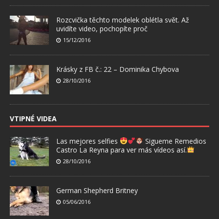
Rozcvička těchto modelek oblétla svět. Až
uvidíte video, pochopíte proč
15/12/2016
Krásky z FB č.: 22 – Dominika Chybova
28/10/2016
VTIPNÉ VIDEA
Las mejores selfies
Sigueme Remedios
Castro La Reyna para ver más vídeos así.
28/10/2016
German Shepherd Britney
05/06/2016