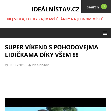
Search
IDEÁLNÍSTAV.CZ
NEJ VIDEA, FOTKY ZAJÍMAVÝ ČLÁNKY NA JEDNOM MÍSTĚ.
SUPER VÍKEND S POHODOVEJMA
LIDIČKAMA DÍKY VŠEM !!!!
31/08/2015
IdealníStav