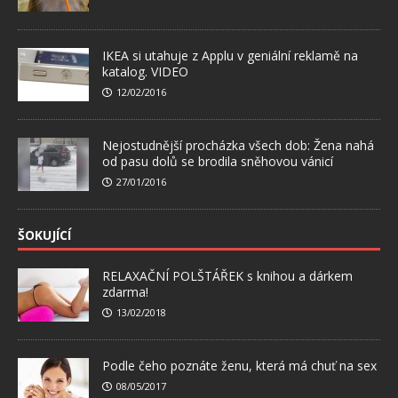
IKEA si utahuje z Applu v geniální reklamě na
katalog. VIDEO
12/02/2016
Nejostudnější procházka všech dob: Žena nahá
od pasu dolů se brodila sněhovou vánicí
27/01/2016
ŠOKUJÍCÍ
RELAXAČNÍ POLŠTÁŘEK s knihou a dárkem
zdarma!
13/02/2018
Podle čeho poznáte ženu, která má chuť na sex
08/05/2017