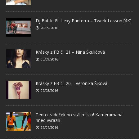
Dj Battle Ft. Lexy Panterra – Twerk Lesson [4K]
20/09/2016
Krásky z FB č.: 21 – Nina Škuličová
05/09/2016
Krásky z FB č.: 20 – Veronika Šiková
07/08/2016
Tento zadeček ho stál místo! Kameramana
hned vyrazili
27/07/2016