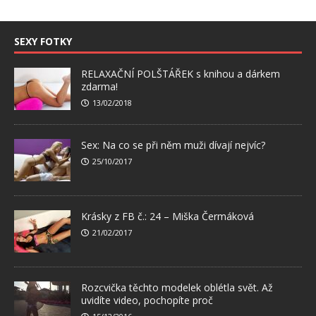
SEXY FOTKY
RELAXAČNÍ POLŠTÁŘEK s knihou a dárkem
zdarma!
13/02/2018
Sex: Na co se při něm muži dívají nejvíc?
25/10/2017
Krásky z FB č.: 24 – Miška Čermáková
21/02/2017
Rozcvička těchto modelek oblétla svět. Až
uvidíte video, pochopíte proč