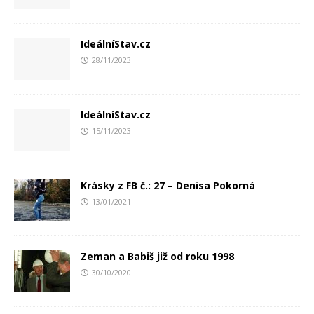
IdeálníStav.cz
28/11/2023
IdeálníStav.cz
15/11/2023
Krásky z FB č.: 27 – Denisa Pokorná
13/01/2021
Zeman a Babiš již od roku 1998
30/10/2020