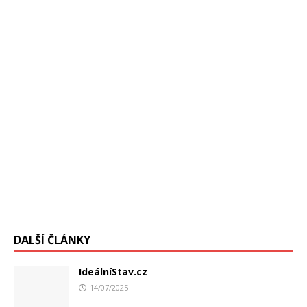
úrad pre prevenciu a kontrolu chorôb,
[…]
DALŠÍ ČLÁNKY
IdeálníStav.cz
14/07/2025