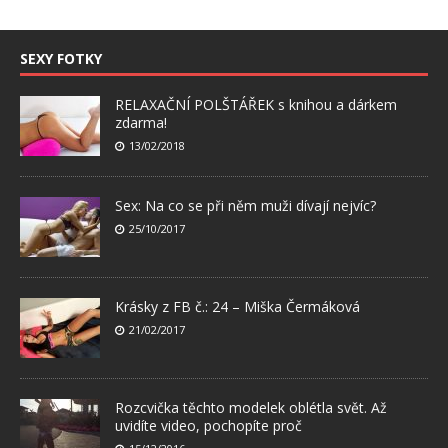
SEXY FOTKY
RELAXAČNÍ POLŠTÁŘEK s knihou a dárkem
zdarma!
13/02/2018
Sex: Na co se při něm muži dívají nejvíc?
25/10/2017
Krásky z FB č.: 24 – Miška Čermáková
21/02/2017
Rozcvička těchto modelek oblétla svět. Až
uvidíte video, pochopíte proč