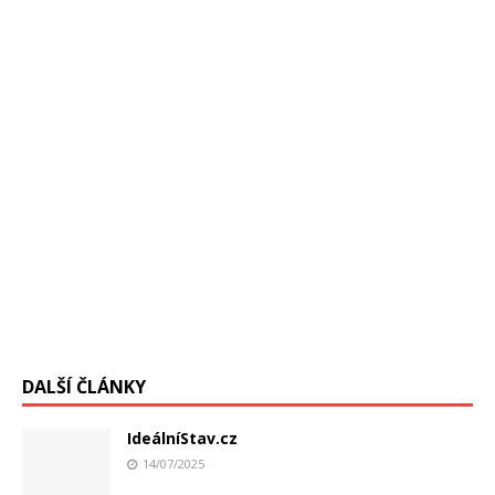
úrad pre prevenciu a kontrolu chorôb,
[…]
DALŠÍ ČLÁNKY
IdeálníStav.cz
14/07/2025