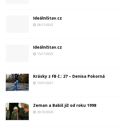
IdeálníStav.cz
28/11/2023
IdeálníStav.cz
15/11/2023
Krásky z FB č.: 27 – Denisa Pokorná
13/01/2021
Zeman a Babiš již od roku 1998
30/10/2020