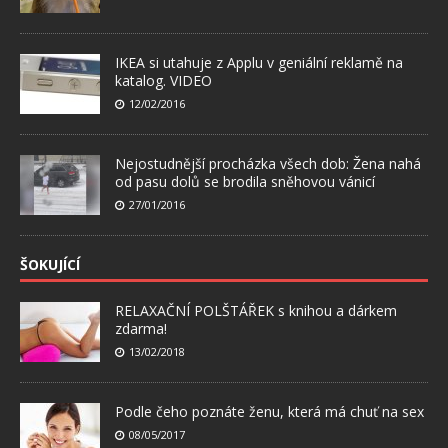
IKEA si utahuje z Applu v geniální reklamě na
katalog. VIDEO
12/02/2016
Nejostudnější procházka všech dob: Žena nahá
od pasu dolů se brodila sněhovou vánicí
27/01/2016
ŠOKUJÍCÍ
RELAXAČNÍ POLŠTÁŘEK s knihou a dárkem
zdarma!
13/02/2018
Podle čeho poznáte ženu, která má chuť na sex
08/05/2017