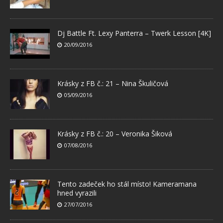
Dj Battle Ft. Lexy Panterra – Twerk Lesson [4K]
20/09/2016
Krásky z FB č.: 21 – Nina Škuličová
05/09/2016
Krásky z FB č.: 20 – Veronika Šiková
07/08/2016
Tento zadeček ho stál místo! Kameramana
hned vyrazili
27/07/2016