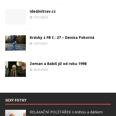
IdeálníStav.cz
15/11/2023
Krásky z FB č.: 27 – Denisa Pokorná
13/01/2021
Zeman a Babiš již od roku 1998
30/10/2020
SEXY FOTKY
RELAXAČNÍ POLŠTÁŘEK s knihou a dárkem