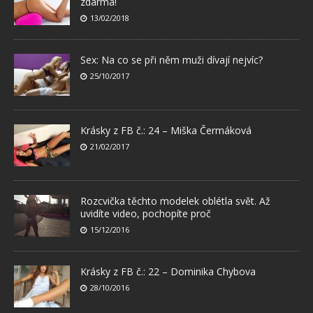
zdarma!
13/02/2018
Sex: Na co se při něm muži dívají nejvíc?
25/10/2017
Krásky z FB č.: 24 – Miška Čermáková
21/02/2017
Rozcvička těchto modelek oblétla svět. Až
uvidíte video, pochopíte proč
15/12/2016
Krásky z FB č.: 22 – Dominika Chybova
28/10/2016