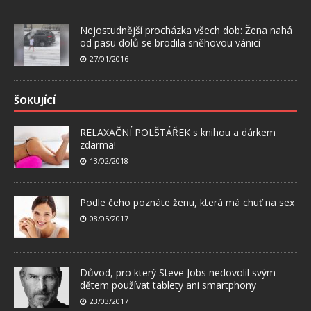
Nejostudnější procházka všech dob: Žena nahá
od pasu dolů se brodila sněhovou vánicí
27/01/2016
ŠOKUJÍCÍ
RELAXAČNÍ POLŠTÁŘEK s knihou a dárkem
zdarma!
13/02/2018
Podle čeho poznáte ženu, která má chuť na sex
08/05/2017
Důvod, pro který Steve Jobs nedovolil svým
dětem používat tablety ani smartphony
23/03/2017