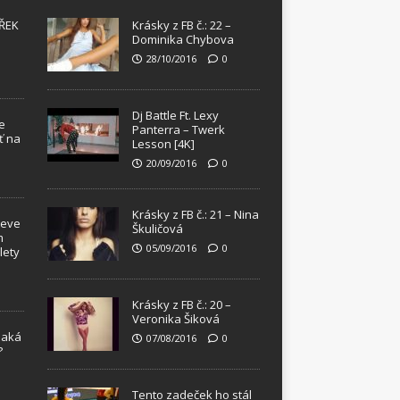
ŘEK
Krásky z FB č.: 22 –
Dominika Chybova
28/10/2016
0
Dj Battle Ft. Lexy
e
Panterra – Twerk
ť na
Lesson [4K]
20/09/2016
0
Krásky z FB č.: 21 – Nina
teve
Škuličová
m
05/09/2016
0
lety
Krásky z FB č.: 20 –
Veronika Šiková
Jaká
07/08/2016
0
?
!
Tento zadeček ho stál