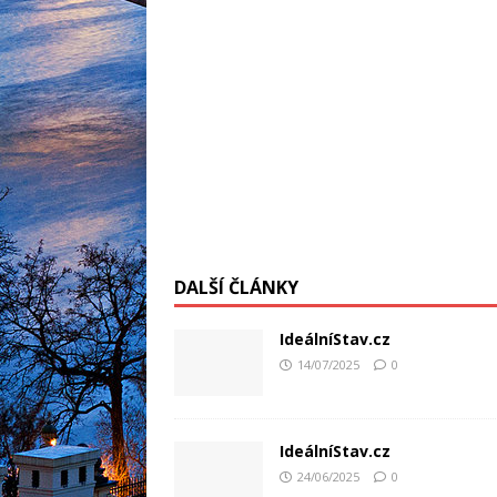
DALŠÍ ČLÁNKY
IdeálníStav.cz
14/07/2025
0
IdeálníStav.cz
24/06/2025
0