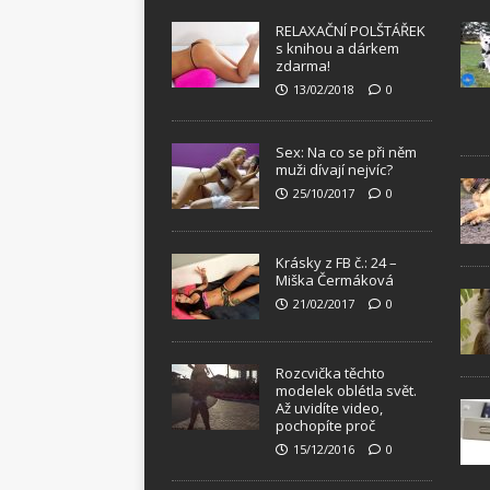
RELAXAČNÍ POLŠTÁŘEK
s knihou a dárkem
zdarma!
13/02/2018
0
Sex: Na co se při něm
muži dívají nejvíc?
25/10/2017
0
Krásky z FB č.: 24 –
Miška Čermáková
21/02/2017
0
Rozcvička těchto
modelek oblétla svět.
Až uvidíte video,
pochopíte proč
15/12/2016
0