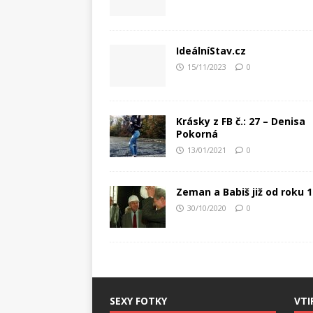
IdeálníStav.cz
15/11/2023
0
Krásky z FB č.: 27 – Denisa
Pokorná
13/01/2021
0
Zeman a Babiš již od roku 
30/10/2020
0
SEXY FOTKY
VTI