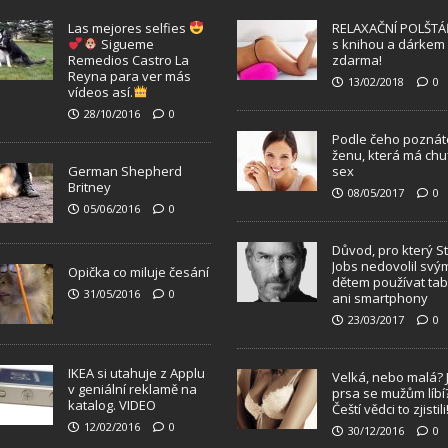
Las mejores selfies
RELAXAČNÍ POLŠTÁ
Sigueme
s knihou a dárkem
Remedios Castro La
zdarma!
Reyna para ver más
13/02/2018
0
vídeos así.
28/10/2016
0
Podle čeho poznát
ženu, která má chu
German Shepherd
sex
Britney
08/05/2017
0
05/06/2016
0
Důvod, pro který S
Jobs nedovolil svý
Opička co miluje česání
dětem používat tab
31/05/2016
0
ani smartphony
23/03/2017
0
IKEA si utahuje z Applu
Velká, nebo malá? 
v geniální reklamě na
prsa se mužům líbí
katalog. VIDEO
Čeští vědci to zjistili
12/02/2016
0
30/12/2016
0