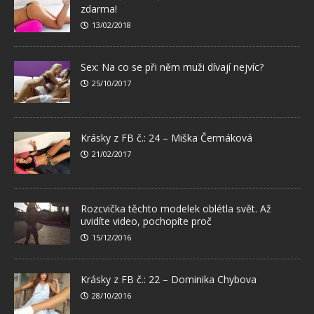
zdarma!
13/02/2018
Sex: Na co se při něm muži dívají nejvíc?
25/10/2017
Krásky z FB č.: 24 – Miška Čermáková
21/02/2017
Rozcvička těchto modelek oblétla svět. Až
uvidíte video, pochopíte proč
15/12/2016
Krásky z FB č.: 22 – Dominika Chybova
28/10/2016