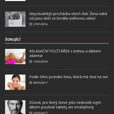
Nejostudnější procházka všech dob: Žena nahá
od pasu dolů se brodila sněhovou vánicí
27/01/2016
ŠOKUJÍCÍ
RELAXAČNÍ POLŠTÁŘEK s knihou a dárkem
zdarma!
13/02/2018
Podle čeho poznáte ženu, která má chuť na sex
08/05/2017
Důvod, pro který Steve Jobs nedovolil svým
dětem používat tablety ani smartphony
23/03/2017