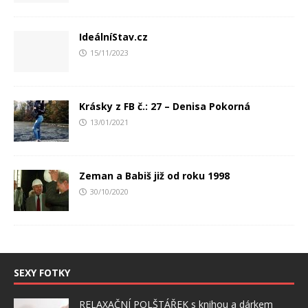
IdeálníStav.cz
15/11/2023
Krásky z FB č.: 27 – Denisa Pokorná
13/01/2021
Zeman a Babiš již od roku 1998
30/10/2020
SEXY FOTKY
RELAXAČNÍ POLŠTÁŘEK s knihou a dárkem