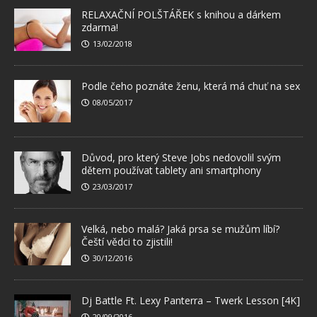
RELAXAČNÍ POLŠTÁŘEK s knihou a dárkem
zdarma!
13/02/2018
Podle čeho poznáte ženu, která má chuť na sex
08/05/2017
Důvod, pro který Steve Jobs nedovolil svým
dětem používat tablety ani smartphony
23/03/2017
Velká, nebo malá? Jaká prsa se mužům líbí?
Čeští vědci to zjistili!
30/12/2016
Dj Battle Ft. Lexy Panterra – Twerk Lesson [4K]
20/09/2016