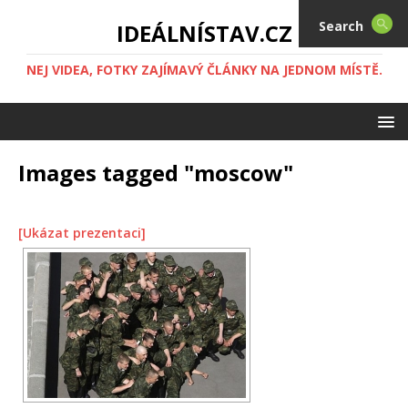
Search
IDEÁLNÍSTAV.CZ
NEJ VIDEA, FOTKY ZAJÍMAVÝ ČLÁNKY NA JEDNOM MÍSTĚ.
Images tagged "moscow"
[Ukázat prezentaci]