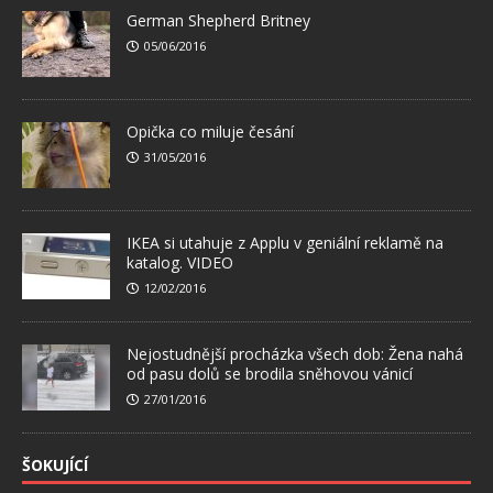
German Shepherd Britney
05/06/2016
Opička co miluje česání
31/05/2016
IKEA si utahuje z Applu v geniální reklamě na
katalog. VIDEO
12/02/2016
Nejostudnější procházka všech dob: Žena nahá
od pasu dolů se brodila sněhovou vánicí
27/01/2016
ŠOKUJÍCÍ