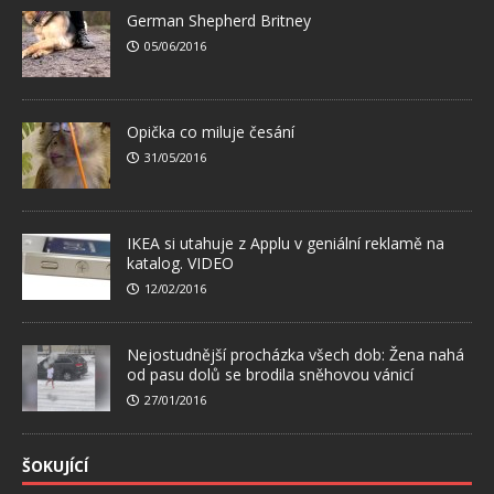
German Shepherd Britney
05/06/2016
Opička co miluje česání
31/05/2016
IKEA si utahuje z Applu v geniální reklamě na
katalog. VIDEO
12/02/2016
Nejostudnější procházka všech dob: Žena nahá
od pasu dolů se brodila sněhovou vánicí
27/01/2016
ŠOKUJÍCÍ