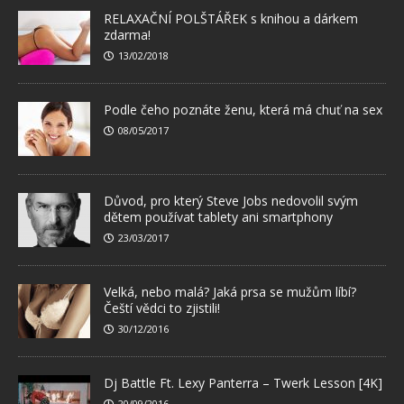
RELAXAČNÍ POLŠTÁŘEK s knihou a dárkem
zdarma!
13/02/2018
Podle čeho poznáte ženu, která má chuť na sex
08/05/2017
Důvod, pro který Steve Jobs nedovolil svým
dětem používat tablety ani smartphony
23/03/2017
Velká, nebo malá? Jaká prsa se mužům líbí?
Čeští vědci to zjistili!
30/12/2016
Dj Battle Ft. Lexy Panterra – Twerk Lesson [4K]
20/09/2016