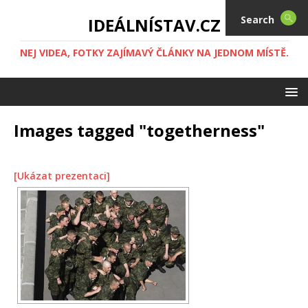
Search
IDEÁLNÍSTAV.CZ
NEJ VIDEA, FOTKY ZAJÍMAVÝ ČLÁNKY NA JEDNOM MÍSTĚ.
Images tagged "togetherness"
[Ukázat prezentaci]