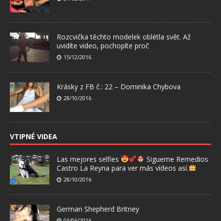
Rozcvička těchto modelek oblétla svět. Až
uvidíte video, pochopíte proč
15/12/2016
Krásky z FB č.: 22 – Dominika Chybova
28/10/2016
VTIPNÉ VIDEA
Las mejores selfies
Sigueme Remedios
Castro La Reyna para ver más vídeos así.
28/10/2016
German Shepherd Britney
05/06/2016