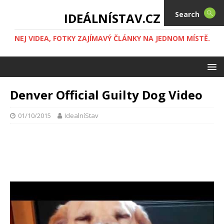
Search
IDEÁLNÍSTAV.CZ
NEJ VIDEA, FOTKY ZAJÍMAVÝ ČLÁNKY NA JEDNOM MÍSTĚ.
Denver Official Guilty Dog Video
01/10/2015
IdealníStav