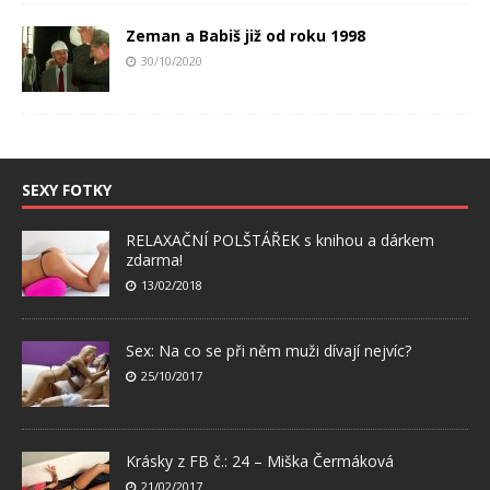
Zeman a Babiš již od roku 1998
30/10/2020
SEXY FOTKY
RELAXAČNÍ POLŠTÁŘEK s knihou a dárkem
zdarma!
13/02/2018
Sex: Na co se při něm muži dívají nejvíc?
25/10/2017
Krásky z FB č.: 24 – Miška Čermáková
21/02/2017