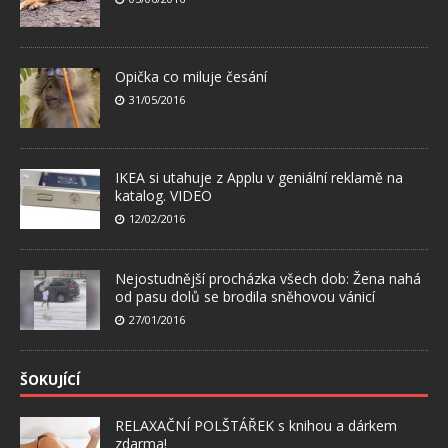
Opička co miluje česání
31/05/2016
IKEA si utahuje z Applu v geniální reklamě na
katalog. VIDEO
12/02/2016
Nejostudnější procházka všech dob: Žena nahá
od pasu dolů se brodila sněhovou vánicí
27/01/2016
ŠOKUJÍCÍ
RELAXAČNÍ POLŠTÁŘEK s knihou a dárkem
zdarma!