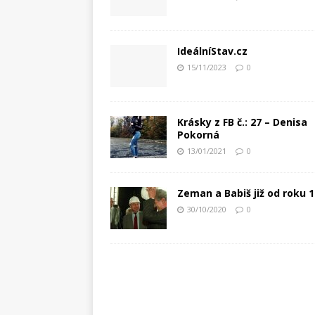
IdeálníStav.cz
15/11/2023
0
Krásky z FB č.: 27 – Denisa
Pokorná
13/01/2021
0
Zeman a Babiš již od roku 
30/10/2020
0