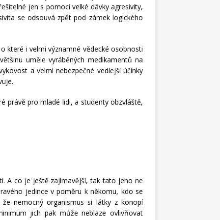
řešitelné jen s pomocí velké dávky agresivity,
resivita se odsouvá zpět pod zámek logického
na, o které i velmi významné vědecké osobnosti
ou většinu uměle vyráběných medikamentů na
ávykovost a velmi nebezpečné vedlejší účinky
vuje.
ré právě pro mladé lidi, a studenty obzvláště,
. A co je ještě zajímavější, tak tato jeho ne
zdravého jedince v poměru k někomu, kdo se
, že nemocný organismus si látky z konopí
minimum jich pak může neblaze ovlivňovat