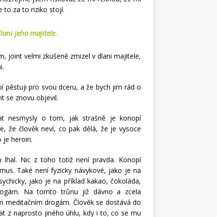
to za to riziko stojí.
lani jeho majitele.
m, joint velmi zkušeně zmizel v dlani majitele,
i.
í pěstuji pro svou dceru, a že bych jim rád o
t se znovu objevil.
at nesmysly o tom, jak strašně je konopí
, že člověk neví, co pak dělá, že je vysoce
 je heroin.
 lhal. Nic z toho totiž není pravda. Konopí
smus. Také není fyzicky návykové, jako je na
psychicky, jako je na příklad kakao, čokoláda,
drogám. Na tomto trůnu již dávno a zcela
ným meditačním drogám. Člověk se dostává do
 z naprosto jiného úhlu, kdy i to, co se mu