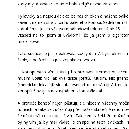
který my, dospěláci, máme bohužel již dávno za sebou.
Ty lavičky ale nejsou daleko od našich oken a našeho bal
závan známé vůně v jointu páleného konopí. Seděli tam tři
k druhému. Jejich věk jsem odhadoval tak na 14 až 15 let. 
vzápětí na to jsem si uvědomil, že já jsem s cigare
moralizovat.
Tato situace se pak opakovala každý den. A byli dokonce i t
školy, a po škole to pak zopakovali znovu.
O konopí něco vím. Pěstuji ho pro svou nemocnou dceru j
musím ubalit víc jak dva tisíce jointů. Musím. Nic jiné
(chemické) léky jí již víc jak deset let nepomáhají. A tam, k
konopí účinkuje s nezměněnou silou stále dál.
A protože konopí nejen pěstuji, ale hledám všechny možn
účincích, a taky se zúčastňuji přednášek skutečně renomo
že něco málo o konopí již vím. Tak jsem si řekl, že možná n
byliny vím já, by měli vědět i ti chlapci na těch lavičkác
správně rozhodnout. A tak jsem se přezul a šel za nimi. S