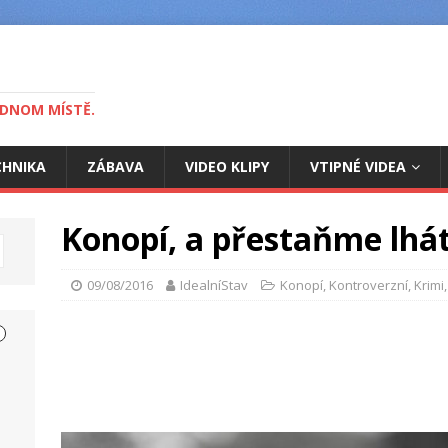
EDNOM MÍSTĚ.
CHNIKA
ZÁBAVA
VIDEO KLIPY
VTIPNÉ VIDEA
Konopí, a přestaňme lhá
09/08/2016
IdealníStav
Konopí
,
Kontroverzní
,
Krimi