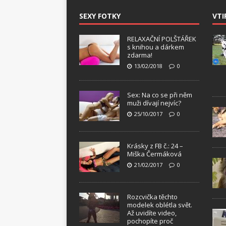
SEXY FOTKY
VTI
RELAXAČNÍ POLŠTÁŘEK
s knihou a dárkem
zdarma!
13/02/2018
0
Sex: Na co se při něm
muži dívají nejvíc?
25/10/2017
0
Krásky z FB č.: 24 –
Miška Čermáková
21/02/2017
0
Rozcvička těchto
modelek oblétla svět.
Až uvidíte video,
pochopíte proč