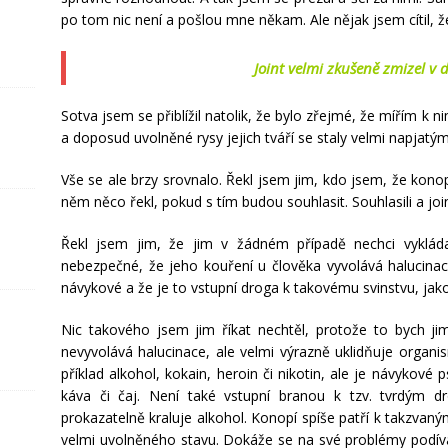
po tom nic není a pošlou mne někam. Ale nějak jsem cítil, že 
Joint velmi zkušeně zmizel v d
Sotva jsem se přiblížil natolik, že bylo zřejmé, že mířím k ni
a doposud uvolněné rysy jejich tváří se staly velmi napjatým
Vše se ale brzy srovnalo. Řekl jsem jim, kdo jsem, že konop
něm něco řekl, pokud s tím budou souhlasit. Souhlasili a join
Řekl jsem jim, že jim v žádném případě nechci vyklád
nebezpečné, že jeho kouření u člověka vyvolává halucinace
návykové a že je to vstupní droga k takovému svinstvu, jako
Nic takového jsem jim říkat nechtěl, protože to bych jim
nevyvolává halucinace, ale velmi výrazně uklidňuje organi
příklad alkohol, kokain, heroin či nikotin, ale je návykové 
káva či čaj. Není také vstupní branou k tzv. tvrdým 
prokazatelně kraluje alkohol. Konopí spíše patří k takzva
velmi uvolněného stavu. Dokáže se na své problémy podívat