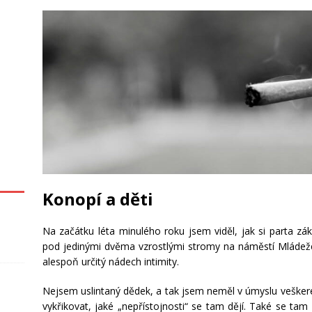
Konopí a děti
Na začátku léta minulého roku jsem viděl, jak si parta zák
pod jedinými dvěma vzrostlými stromy na náměstí Mládeže 
alespoň určitý nádech intimity.
Nejsem uslintaný dědek, a tak jsem neměl v úmyslu veškeré
vykřikovat, jaké „nepřístojnosti“ se tam dějí. Také se tam