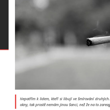
–
ke
u
t
Nepatřím k lidem, kteří si libují ve šmírování druhýc
okny, tak prostě nemám jinou šanci, než že na to zareag