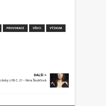
PROVOKACE
VĚDCI
VÝZKUM
DALŠÍ
rásky z FB č.: 21 – Nina Škuličová