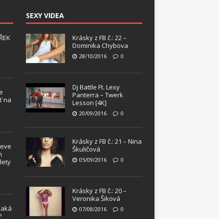
SEXY VIDEA
ŘEK
Krásky z FB č.: 22 –
Dominika Chybova
28/10/2016
0
Dj Battle Ft. Lexy
e
Panterra – Twerk
ť na
Lesson [4K]
20/09/2016
0
Krásky z FB č.: 21 – Nina
teve
Škuličová
m
05/09/2016
0
lety
Krásky z FB č.: 20 –
Veronika Šiková
Jaká
07/08/2016
0
?