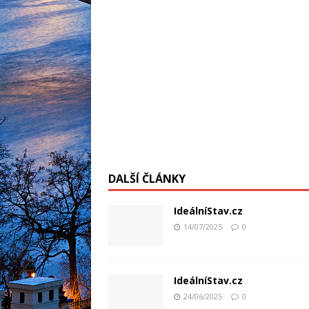
DALŠÍ ČLÁNKY
IdeálníStav.cz
14/07/2025
0
IdeálníStav.cz
24/06/2025
0