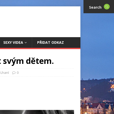
Search
SEXY VIDEA
PŘIDAT ODKAZ
t svým dětem.
,
Lhaní
0