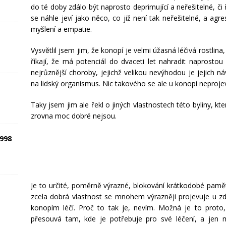
do té doby zdálo být naprosto deprimující a neřešitelné, či 
se náhle jeví jako něco, co již není tak neřešitelné, a ag
myšlení a empatie.
Vysvětlil jsem jim, že konopí je velmi úžasná léčivá rostli
říkají, že má potenciál do dvaceti let nahradit naprost
nejrůznější choroby, jejichž velikou nevýhodou je jejich n
na lidský organismus. Nic takového se ale u konopí neproje
Taky jsem jim ale řekl o jiných vlastnostech této byliny, kte
zrovna moc dobré nejsou.
1998
Je to určité, poměrně výrazné, blokování krátkodobé paměti
zcela dobrá vlastnost se mnohem výrazněji projevuje u 
konopím léčí. Proč to tak je, nevím. Možná je to proto
přesouvá tam, kde je potřebuje pro své léčení, a jen 