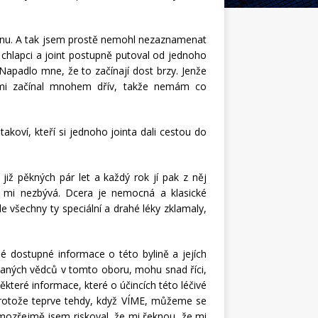
kónu. A tak jsem prostě nemohl nezaznamenat
 chlapci a joint postupně putoval od jednoho
Napadlo mne, že to začínají dost brzy. Jenže
tami začínal mnohem dřív, takže nemám co
akoví, kteří si jednoho jointa dali cestou do
iž pěkných pár let a každý rok jí pak z něj
ho mi nezbývá. Dcera je nemocná a klasické
de všechny ty speciální a drahé léky zklamaly,
é dostupné informace o této bylině a jejích
vaných vědců v tomto oboru, mohu snad říci,
ěkteré informace, které o účincích této léčivé
h. Protože teprve tehdy, když VÍME, můžeme se
amozřejmě jsem riskoval, že mi řeknou, že mi