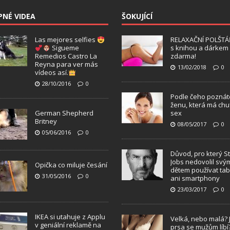
PNÉ VIDEA
ŠOKUJÍCÍ
Las mejores selfies
RELAXAČNÍ POLŠTÁ
Sigueme
s knihou a dárkem
Remedios Castro La
zdarma!
Reyna para ver más
13/02/2018
0
vídeos así.
28/10/2016
0
Podle čeho poznát
ženu, která má chu
German Shepherd
sex
Britney
08/05/2017
0
05/06/2016
0
Důvod, pro který S
Jobs nedovolil svý
Opička co miluje česání
dětem používat tab
31/05/2016
0
ani smartphony
23/03/2017
0
IKEA si utahuje z Applu
Velká, nebo malá? 
v geniální reklamě na
prsa se mužům líbí